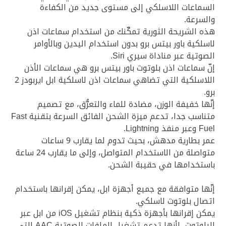
السماعات اللاسلكي إلى مستوى جديد من الكفاءة
والسرعة.
هذه الشريحة الثورية تمكّنك من استخدام سماعات اذن
لاسلكية باور بيتس برو بدون استخدام اليدين وبالأوامر
الصوتية عبر مناداة سيري Siri.
إنّ سماعات اذن بلوتوث باور بيتس برو هي سماعات الأذن
اللاسلكية التي تضاهي سماعات اذن لاسلكية ابل ايربودز 2
برو.
إنّها خفيفة الوزن، مضادة للماء والتعرُّق، مع تصميم
متناسب جدا، تدعم ميزة الشحن الفائق السرعة بتقنية Fast
Fuel وعبر منفذ Lightning.
عمر بطارية مدهش، بحيث تدوم لما يقارب 9 ساعات
متواصلة من الاستخدام المتواصل، وإلى ما يقارب 24 ساعة
باستخدامها في حقيبة الشحن.
إنّها متوافقة مع جميع أجهزة ابل، يمكن إقرانها باستخدام
اتصال بلوتوث لاسلكي.
يمكن إقرانها بأجهزة ذكية بنظام تشغيل iOS من ابل عبر
البلوتوث، لأنها تدعم تشغيل الملفات الصوتية AAC التي