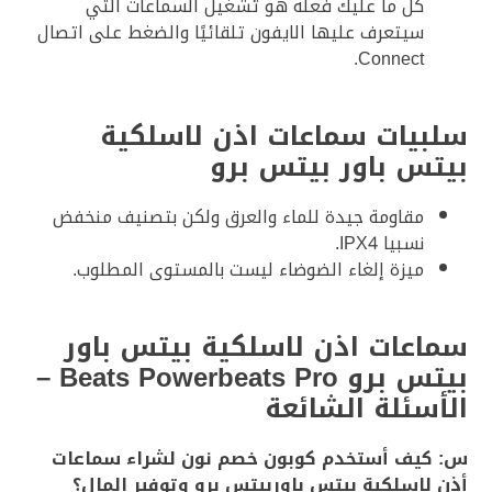
كل ما عليك فعله هو تشغيل السماعات التي
سيتعرف عليها الايفون تلقائيًا والضغط على اتصال
Connect.
سلبيات سماعات اذن لاسلكية
بيتس باور بيتس برو
مقاومة جيدة للماء والعرق ولكن بتصنيف منخفض
نسبيا IPX4.
ميزة إلغاء الضوضاء ليست بالمستوى المطلوب.
سماعات اذن لاسلكية بيتس باور
بيتس برو Beats Powerbeats Pro –
الأسئلة الشائعة
س: كيف أستخدم كوبون خصم نون لشراء سماعات
أذن لاسلكية بيتس باوربيتس برو وتوفير المال؟