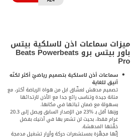
AZ4
ميزات سماعات اذن لاسلكية بيتس
باور بيتس برو Beats Powerbeats
Pro
سماعات أذن لاسلكية بتصميم رياضيّ أكثر لكنّه
أنيق للغاية
تصميم مدهش لعشّاق ابل من هواة الرياضة أكثر، مع
متانة جيدة وتناسب رائع جدا مع الأذن لارتدائها
بسهولة مع ضمان ثباتها في مكانها.
وزنها أقل بـ %23 من الإصدار السابق ويصل إلى 20.3
غرام فقط، بحيث لن تشعر بها في أذنيك بفضل
خفّتها المدهشة.
إنّها مجهّزة بمستشعرات حركة وأزرار تشغيل مدمجة