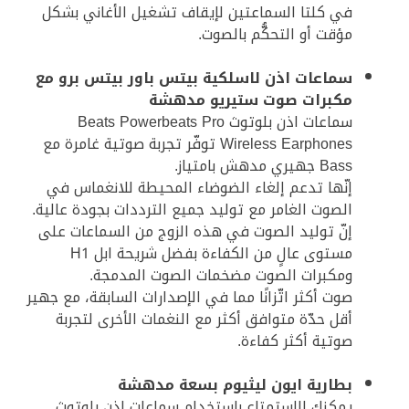
في كلتا السماعتين لإيقاف تشغيل الأغاني بشكل
مؤقت أو التحكُّم بالصوت.
سماعات اذن لاسلكية بيتس باور بيتس برو مع
مكبرات صوت ستيريو مدهشة
سماعات اذن بلوتوث Beats Powerbeats Pro
Wireless Earphones توفّر تجربة صوتية غامرة مع
Bass جهيري مدهش بامتياز.
إنّها تدعم إلغاء الضوضاء المحيطة للانغماس في
الصوت الغامر مع توليد جميع الترددات بجودة عالية.
إنّ توليد الصوت في هذه الزوج من السماعات على
مستوى عالٍ من الكفاءة بفضل شريحة ابل H1
ومكبرات الصوت مضخمات الصوت المدمجة.
صوت أكثر اتّزانًا مما في الإصدارات السابقة، مع جهير
أقل حدّة متوافق أكثر مع النغمات الأخرى لتجربة
صوتية أكثر كفاءة.
بطارية ايون ليثيوم بسعة مدهشة
يمكنك الاستمتاع باستخدام سماعات اذن بلوتوث