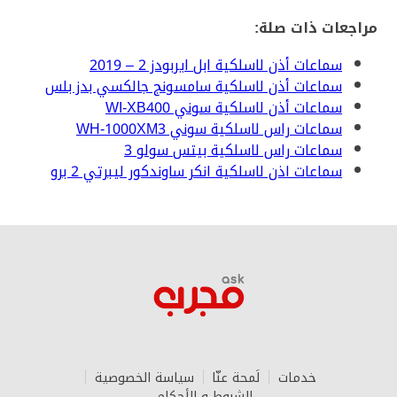
مراجعات ذات صلة:
سماعات أذن لاسلكية ابل ايربودز 2 – 2019
سماعات أذن لاسلكية سامسونج جالكسي بدز بلس
سماعات أذن لاسلكية سوني WI-XB400
سماعات راس لاسلكية سوني WH-1000XM3
سماعات راس لاسلكية بيتس سولو 3
سماعات اذن لاسلكية انكر ساوندكور ليبرتي 2 برو
خدمات
لَمحة عنّا‎
سياسة الخصوصية
الشروط و الأحكام