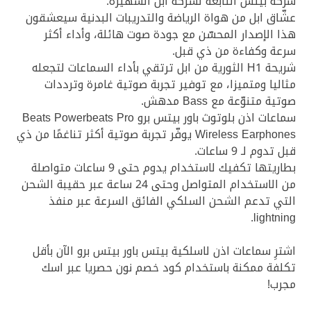
شركة بيتس التابعة لشركة ابل الشهيرة.
عشّاق ابل من هواة الرياضة والتدريبات البدنية سيعشقون
هذا الإصدار المحسّن مع جودة صوت هائلة، وأداء أكثر
سرعة وكفاءة من ذي قبل.
شريحة H1 الثورية من ابل ترتقي بأداء السماعات لتجعله
مثاليا ومتميزا، مع توفير تجربة صوتية غامرة وترددات
صوتية متنوّعة مع Bass
مدهش.
سماعات اذن بلوتوث باور بيتس برو Beats Powerbeats Pro
Wireless Earphones
يوفّر تجربة صوتية أكثر تناغمًا من ذي
قبل تدوم لـ 9 ساعات.
بطاريتها تكفيك لاستخدام يدوم حتى 9 ساعات متواصلة
من الاستخدام المتواصل وحتى 24 ساعة عبر حقيبة الشحن
التي تدعم الشحن السلكي الفائق السرعة عبر منفذ
lightning.
اشترِ سماعات اذن لاسلكية بيتس باور بيتس برو
الآن بأقل
تكلفة ممكنة باستخدام كود خصم نون حصريا عبر اسك
مجرب!