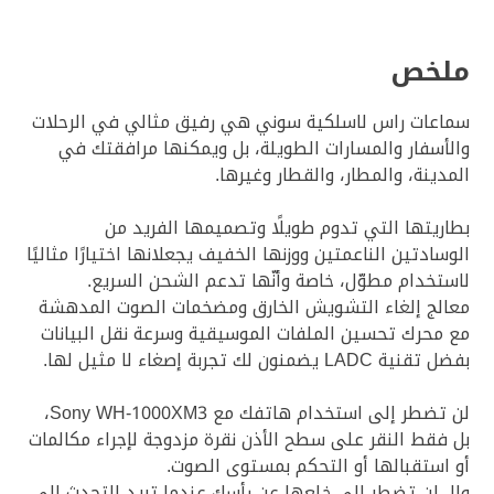
ملخص
سماعات راس لاسلكية سوني هي رفيق مثالي في الرحلات
والأسفار والمسارات الطويلة، بل ويمكنها مرافقتك في
المدينة، والمطار، والقطار وغيرها.
بطاريتها التي تدوم طويلًا وتصميمها الفريد من
الوسادتين الناعمتين ووزنها الخفيف يجعلانها اختيارًا مثاليًا
لاستخدام مطوّل، خاصة وأنّها تدعم الشحن السريع.
معالج إلغاء التشويش الخارق ومضخمات الصوت المدهشة
مع محرك تحسين الملفات الموسيقية وسرعة نقل البيانات
بفضل تقنية LADC يضمنون لك تجربة إصغاء لا مثيل لها.
لن تضطر إلى استخدام هاتفك مع Sony WH-1000XM3،
بل فقط النقر على سطح الأذن نقرة مزدوجة لإجراء مكالمات
أو استقبالها أو التحكم بمستوى الصوت.
ولا، لن تضطر إلى خلعها عن رأسك عندما تريد التحدث إلى