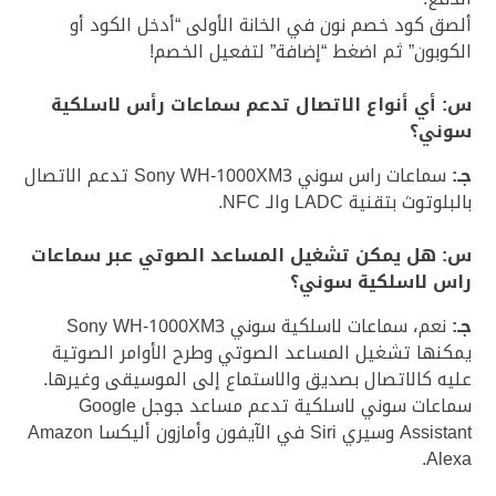
ألصق كود خصم نون في الخانة الأولى “أدخل الكود أو
الكوبون” ثم اضغط “إضافة” لتفعيل الخصم!
س: أي أنواع الاتصال تدعم سماعات رأس لاسلكية
سوني؟
جـ:
سماعات راس سوني Sony WH-1000XM3 تدعم الاتصال
بالبلوتوث بتقنية LADC والـ NFC.
س: هل يمكن تشغيل المساعد الصوتي عبر سماعات
راس لاسلكية سوني؟
جـ:
نعم، سماعات لاسلكية سوني Sony WH-1000XM3
يمكنها تشغيل المساعد الصوتي وطرح الأوامر الصوتية
عليه كالاتصال بصديق والاستماع إلى الموسيقى وغيرها.
سماعات سوني لاسلكية تدعم مساعد جوجل Google
Assistant وسيري Siri في الآيفون وأمازون أليكسا Amazon
Alexa.