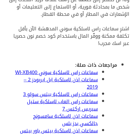
شخص ما بمحادثة فورية، أو الاستماع إلى التعليمات أو
الإشعارات في المطار أو في محطة القطار.
اشترِ سماعات راس لاسلكية سوني المدهشة الآن بأقل
تكلفة ممكنة ووفّر المال باستخدام كود خصم نون حصريا
عبر اسك مجرب!
مراجعات ذات صلة:
سماعات راس لاسلكية سوني WI-XB400
سماعات اذن لاسلكية ابل ايربودز 2 –
2019
سماعات راس لاسلكية بيتس سولو 3
سماعات راس العاب لاسلكية ستيل
سيريس اركتس 7
سماعات اذن لاسلكية سامسونج
جالكسي بدز بلس
سماعات اذن لاسلكية بيتس باور بيتس