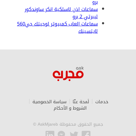
برو
سماعات اذن لاسلكية انكر ساوندكور
ليبرتي 2 برو
سماعات العاب كمبيوتر لوجيتك جي560
لايتسينك
خدمات
لَمحة عنّا‎
سياسة الخصوصية
الشروط و الأحكام
جميع الحقوق محفوظة AskMjareb ©