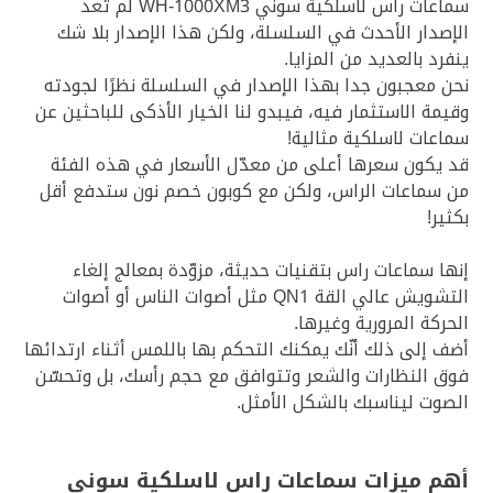
سماعات راس لاسلكية سوني WH-1000XM3 لم تعد
الإصدار الأحدث في السلسلة، ولكن هذا الإصدار بلا شك
ينفرد بالعديد من المزايا.
نحن معجبون جدا بهذا الإصدار في السلسلة نظرًا لجودته
وقيمة الاستثمار فيه، فيبدو لنا الخيار الأذكى للباحثين عن
سماعات لاسلكية مثالية!
قد يكون سعرها أعلى من معدّل الأسعار في هذه الفئة
من سماعات الراس، ولكن مع كوبون خصم نون ستدفع أقل
بكثير!
إنها سماعات راس بتقنيات حديثة، مزوّدة بمعالج إلغاء
التشويش عالي القة QN1 مثل أصوات الناس أو أصوات
الحركة المرورية وغيرها.
أضف إلى ذلك أنّك يمكنك التحكم بها باللمس أثناء ارتدائها
فوق النظارات والشعر وتتوافق مع حجم رأسك، بل وتحسّن
الصوت ليناسبك بالشكل الأمثل.
أهم ميزات سماعات راس لاسلكية سوني