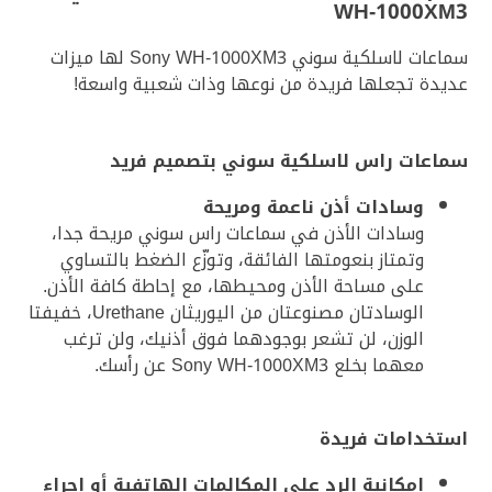
WH-1000XM3
سماعات لاسلكية سوني Sony WH-1000XM3 لها ميزات
عديدة تجعلها فريدة من نوعها وذات شعبية واسعة!
سماعات راس لاسلكية سوني بتصميم فريد
وسادات أذن ناعمة ومريحة
وسادات الأذن في سماعات راس سوني مريحة جدا،
وتمتاز بنعومتها الفائقة، وتوزّع الضغط بالتساوي
على مساحة الأذن ومحيطها، مع إحاطة كافة الأذن.
الوسادتان مصنوعتان من اليوريثان Urethane، خفيفتا
الوزن، لن تشعر بوجودهما فوق أذنيك، ولن ترغب
معهما بخلع Sony WH-1000XM3 عن رأسك.
استخدامات فريدة
إمكانية الرد على المكالمات الهاتفية أو إجراء