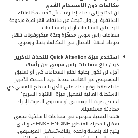
مكالمات دون الاستخدام الأيدي
لن تحتاج إلى يديك إذا رغبت بأن تجيب مكالماتك
الهاتفية، بل ولن تبحث عن هاتفك. انقر نقرة مزدوجة
للرد على المكالمات أو إجراء مكالمات.
سماعات راس سوني مجهّزة بعدّة ميكروفونات تنقل
صوتك لجهة الاتصال في المكالمة بدقة ووضوح.
استخدم ميزة Quick Attention للتحدّث للآخرين
دون خلع سماعات راس سوني عن رأسك
أجل، لن تكون بحاجة لخلع السماعات كي أو تعليق
الموسيقى عبر الهاتف عندما تريد التحدث للآخرين.
عليك فقط وضع يدك على الأذن بالسطح اللمسي ذي
الاستجابة العالية لتفعيل ميزة “الانتباه السريع”
لخفض صوت الموسيقى أو مستوى الصوت لإجراء
محادثة مستعجلة.
هذه التقنية متوفرة في سماعات لا سلكية سوني
بفضل المحرك المتطور SENSE ENGINE، والذي
يتيح لك بلمسة واحدة إيقاف/تشغيل الموسيقى.