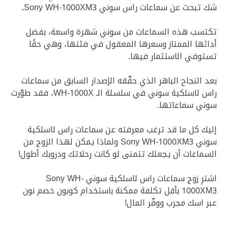
شك تبحث عن سماعات راس سوني Sony WH-1000XM3
.
تكتسب هذه السماعات من سوني شهرة واسعة، بفضل
أدائها الممتاز وسعرها المعقول في فئتها، وهي حقًا
تستوفي الاستثمار فيها.
بعد النجاح الباهر الذي حقّقه الإصدار السابق من سماعات
راس لاسلكية سوني في سلسلة الـ WH-1000X، فقد طوّرت
سوني سماعاتها.
إليك كل ما قد ترغب معرفته عن سماعات راس لاسلكية
سوني Sony WH-1000XM3 ولماذا يمكن لهذا الزوج من
السماعات أن يجعلك تتمنى لو كانت رحلاتك ودروبك أطول!
اشترِ زوج سماعات راس لاسلكية سوني Sony WH-
1000XM3 بأقل تكلفة ممكنة باستخدام كوبون خصم نون
عبر اسك مجرب ووفّر المال!