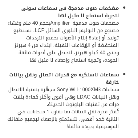
مضخمات صوت مدمجة في سماعات سوني
لتجربة استماع لا مثيل لها
مضخمات صوت مدمجة Amplifierبحجم 40 ملم وغشاء
مصنوع من البوليمر البلوري السائل LCP، تستطيع
توليد أو إعادة إنتاج الأصوات بجميع الترددات
المنخفضة أو الإيقاعات الثقيلة، ابتداء من 4 هيرتز
وحتى 40 كيلو هيرتز، لتحصل على أصوات فائقة
الجودة، وتجربة استماع وإصغاء لا مثيل لها.
سماعات لاسلكية مع قدرات اتصال ونقل بيانات
خارقة
سماعات Sony WH-1000XM3 مجهّزة بتقنية الاتصال
ونقل البيانات LDAC وهي أقوى وأكثر كفاءة بثلاث
مرات من تقنيات البلوتوث الحديثة.
تُقدّر قدرة نقل البيانات بما يقارب 1 ميجابايت في
الثانية كحد أقصى، لتستمتع بالإصغاء لبجميع ملفاتك
الموسيقية بجودة فائقة!