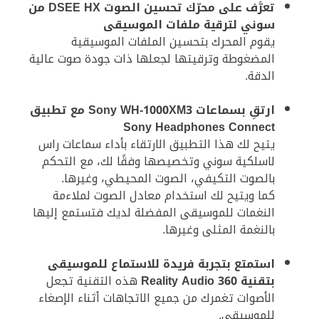
تعرَّف على محرّك تحسين الصوت DSEE HX من
سوني لترقية ملفات الموسيقى
يقوم المحرك بتحسين الملفات الموسيقية
المضغوطة وترقيتها لجعلها ذات جودة صوت عالية
الدقة.
ارتقِ بسماعات Sony WH-1000XM3 مع تطبيق
Sony Headphones Connect
يتيح لك هذا التطبيق الارتقاء بأداء سماعات راس
لاسلكية سوني وتخصيصها وفقًا لك، مع التحكم
بالصوت التكيفي، الصوت المحيطي، وغيرها.
كما ويتيح لك استخدام معادل الصوت لملاءمة
النغمات للموسيقى المفضلة لديك فتستمع إليها
بالنغمة المثلى وغيرها.
استمتع بتجربة فريدة للاستماع للموسيقى
بتقنية 360 Reality Audio
هذه التقنية تجعل
الأصوات تغمرك من جميع الاتجاهات أثناء الإصغاء
للموسيقى.