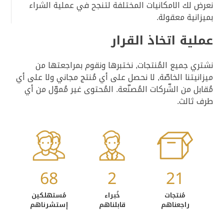
نعرض لك الامكانيات المختلفة لتنجح في عملية الشراء
بميزانية معقولة.
عملية اتخاذ القرار
نشتري جميع المُنتجات, نختبرها ونقوم بمراجعتها من
ميزانيتنا الخاصّة, لا نحصل على أي مُنتج مجاني ولا على أي
مُقابل من الشّركات المُصنّعة. المُحتوى غير مُموّل من أي
طرف ثالث.
68
2
21
مُنتجات
خُبراء
مُستهلكين
راجعناهم
قابلناهم
إستشرناهم