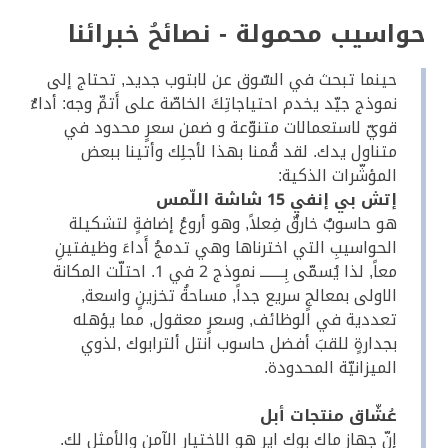
حواسيب محمولة - نصائحُ خبرائنا
حينما تبحث في السّوق عن لابتوب جديد, تحتاج إلى
نموذج جيّد يخدم احتياجاتِكَ الخاصّة على أَتمِّ وجه: أداءٌ
قويّ لاستعمالات متنوّعة و ضمن سعرٍ محدود في
متناول يدك. لقد قُمنا بهذا لأجلِك وأتينا ببعض
المؤشّرات الذكية:
إتش بي إنفي 15 شاشة اللّمس
هو حاسوبٌ خارقٌ فِعلاً, وهو أروعُ إضافةٍ لتشكيلة
الحواسيبِ التي اخترناها وهي تدمجُ أَداءَ وظيفتينِ
معاً, لذا يُسمّى بِــــــــ نموذج 2 في 1. احتلّت المكانة
الاولى بمعالجٍ سريع جداً, مساحةُ تخزينٍ واسعة,
تعددية في الوظائف, وسعرٍ معقول, مما يؤهله
بجدارةٍ للقبَ أفضل حاسوب انتل ألترابوك ,لذوي
الميزانيّة المحدودة.
عُشّاق منتجات أبل
إنّ جهاز ماك بوك اير هو الاختيار الآمن والأمثل لك.