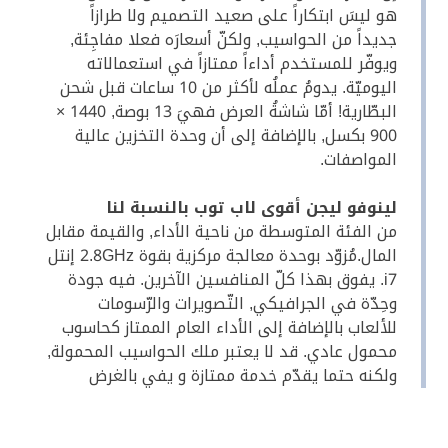
هو ليسَ ابتكاراً على صعيد التصميم ولا طرازاً
جديداً من الحواسيب, ولكنّ أسعارَه فعلا مفاجِئة,
ويوفّر للمستخدم أداءاً ممتازاً في استعمالاته
اليوميّة. يدومُ عملُه لأكثر من 10 ساعات قبل شحن
البطّارية! أمّا شاشةُ العرض فهيَ 13 بوصة, 1440 ×
900 بكسل, بالإضافة إلى أن وحدة التخزين عالية
المواصفات.
لينوفو ليجن أقوى لاب توب بالنسبة لنا
من الفئة المتوسطة من ناحية الأداء, والقيمة مقابل
المال.مُزوّد بوحدة معالجة مركزية بقوة 2.8GHz إنتل
i7. يفوق بهذا كلّ المنافسين الآخرين. فيه جودة
وحِدّة في الجرافيكي, التّصويرات والرّسومات
للألعاب بالإضافة إلى الأداء العام الممتاز كحاسوب
محمول عادي. قد لا يعتبر ملك الحواسيب المحمولة,
ولكنه حتما يقدّم خدمة ممتازة و يفي بالغرض