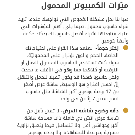
ميّزات الكمبيوتر المحمول
هيا بنا نحل مشكلة الغموض التي تواجهك عندما تريد
شراء حاسوب محمول. فيما يلي, أهم المؤشرات التي
عليك متابعتها لشراء أفضل حاسوب لك بذكاء حكمة
وأيضاً بتوفير.
إختر حجماً-
يعتمد هذا القرار على احتياجاتك
الخاصة. الحجم والوزن يؤثران على المحموليّة.
سواء كنت تستخدم الحاسوب المحمول للعمل أو
الترفيه أو كلاهما معا وهو في الأغلب ما يحدث,
ولكن حاسوبا كهذا قد يكون ثقيلا للحمل والتنقل.
إِنّ احسن اقتراح هو الوسيط, شاشة عرض أصغر
من 17 بوصة ووضوح أكبر للشاشة مثل حاسوب
ايسر سبين 7 إثنين في واحد
دقّة وضوح شاشة العرض-
لا تقبل بأقل من
شاشة عرض اتش دي كاملة ذات مساحة شاشة
أكبر وحواشي أقل. ولا تتساهل فيما يتعلق بزاوية
منفرجة وعريضة للمشاهدة, ولا بحدة ووضوح