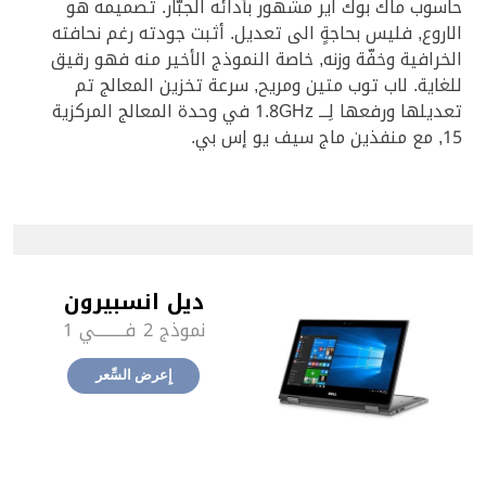
حاسوب ماك بوك اير مشهور بأدائه الجبّار. تصميمه هو
الاروع, فليس بحاجةٍ الى تعديل. أثبت جودته رغم نحافته
الخرافية وخفّة وزنه, خاصة النموذج الأخير منه فهو رقيق
للغاية. لاب توب متين ومريح, سرعة تخزين المعالج تم
تعديلها ورفعها لِـــ 1.8GHz في وحدة المعالج المركزية
15, مع منفذين ماج سيف يو إس بي.
ديل انسبيرون
نموذج 2 فـــــــــي 1
إِعرض السِّعر‎