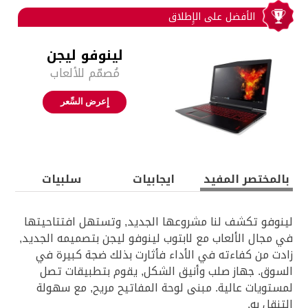
الأفضل على الإِطلاق‎
لينوفو ليجن
مُصمّم للألعاب
إِعرض السِّعر‎
بالمختصر المفيد‎
ايجابيات‎
سلبيات
لينوفو تكشف لنا مشروعها الجديد, وتستهل افتتاحيتها
في مجال الألعاب مع لابتوب لينوفو ليجن بتصميمه الجديد,
زادت من كفاءته في الأداء فأثارت بذلك ضجة كبيرة في
السوق. جهاز صلب وأنيق الشكل, يقوم بتطبيقات تصل
لمستويات عالية. مبنى لوحة المفاتيح مريح, مع سهولة
التنقل به.