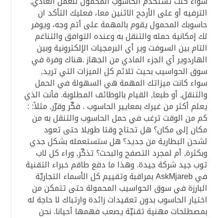
سواء كنت تستخدم الحاسوب المحمول للعمل العادي,
الترفيه أو على الأرجح الاثنين معا، فعليك التأكد ان
حاسوبك المحمول يقوم بالمهمة على أتم وجه، ويوفر
لك إمكانية حمله والتنقل به وعنده التوافق والتناغم
التام بين السوفت وير أي البرمجيات الإلكترونية وبين
الهاردوير أي الجزء المادي من الجهاز .هناك وفرة في
سوق الحواسيب بحيث تلائم كل الميزات التي تريد,
سواء كانت ميزاتك المهمة هي السهولة في الحمل
والتنقل, أو طبعا, القيام بالوظائف المطلوبة. فأنت الذي
يعلم أكثر من غيرك بمعايير الحاسوب . فكّر وقرّر, مثلاً: :
كم من الوقت ترغب في حمل الحاسوب والتنقل به من
مكان إلى مكان؟ هل تحتاج وقتا طويلا حتى تعود
لشحن البطارية من جديد؟ هل ستستعمله بشكل جدي
وبكثرة, أم لمجرد التصفح والبحث؟ تذكّر, وراء كل لاب
توب جيد شركة جيدة. وهذا ما دفع طاقم خبراء التقنية
في AskMjareb بمراقبة وتقييم كل الأسماء التجاريّة
البارزة في سوق الحواسيب المحمولة حتى تتمكن من
اختيار الحاسوب بدون تعقيدات زائدة وارتباك لا حاجة له
بمصطلحات مهنية تقنيّة يصعب فهمها أحيانا. نحن