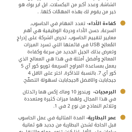
الشاشة, وعدد أكبر من البكسلات. ابل اير بوك هو
خير من يقوم لك بهذه المهمّات كلها. .
كفاءة الأداء-
تعدد المهام في الحاسوب,
السرعة, حسن الأداء ودرجة الوظيفية هي أهم
معايير لتقييم الحاسوب. تحرص الشركة على إدراجِ
المُعالِج USB في قائمتها التي تسرد الميزات
وتعرض بذلك الجيل الجديد من سرعة وكفاءة
المعالج وأفضل أمثلة في هذا هي المعالج الذي
يعمل بمساعدة المراوح السريعة توربو كور آي 5
كور آي 7. بالنسبة للذاكرة, اختر على الاقل 4
جيجابايت والافضل 8جيجابايت لسهولة التصفّح.
البرمجيات-
ويندوز 10 وماك إكس هما رائدتان
في هذا المجال, ولهما ميزات كثيرة ومتعددة
وتلائم النماذج من نوع 2 في 1.
عمر البطارية-
المدة المثالية في عمل الحاسوب
قبل الحاجة لشحن البطارية من جديد هو ثمانية
ساعات على الأقل إذا كنت تنوي حمله والتنقل به.