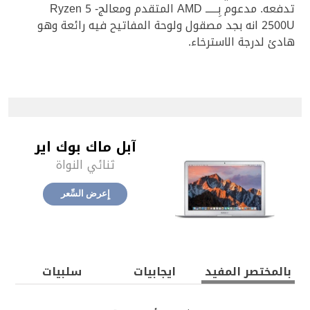
تدفعه. مدعوم بِــــــ AMD المتقدم ومعالج- Ryzen 5
2500U انه بجد مصقول ولوحة المفاتيح فيه رائعة وهو
هادئ لدرجة الاسترخاء.
آبل ماك بوك اير
ثنائي النواة
إِعرض السِّعر‎
بالمختصر المفيد‎
ايجابيات‎
سلبيات