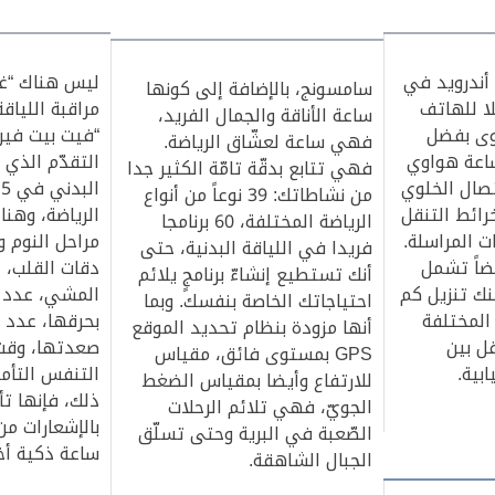
 أندرويد في
ليس هناك “غ
سامسونج، بالإضافة إلى كونها
لا للهاتف
مراقبة اللياق
ساعة الأناقة والجمال الفريد،
وى بفضل
“فيت بيت فيرس
فهي ساعة لعشّاق الرياضة.
ساعة هواوي
التقدّم الذي
فهي تتابع بدقّة تامّة الكثير جدا
تصال الخلوي
من نشاطاتك: 39 نوعاً من أنواع
رائط التنقل
الرياضة، وهنا
الرياضة المختلفة، 60 برنامجا
ت المراسلة.
مراحل النوم و
فريدا في اللياقة البدنية، حتى
ضاً تشمل
دقات القلب، 
أنك تستطيع إنشاءّ برنامجٍ يلائم
ك تنزيل كم
المشي، عدد 
احتياجاتك الخاصة بنفسك. وبما
المختلفة
بحرقها، عدد د
أنها مزودة بنظام تحديد الموقع
قل بين
صعدتها، وقت 
GPS بمستوى فائق، مقياس
بية.
التنفس التأم
للارتفاع وأيضا بمقياس الضغط
ذلك، فإنها تأ
الجويّ، فهي تلائم الرحلات
بالإشعارات م
الصّعبة في البرية وحتى تسلّق
ساعة ذكية أخ
الجبال الشاهقة.