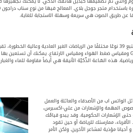
 عن طريق الصوت هي سريعة وسهلة الاستجابة للغاية.
الرياضات الغير عادية، يتوفّر فيها نظام تحديد الموقع GPS ومقياس ضغط الهواء ومقياس الارتفاع
اضية. هذه السّاعة الذّكيّة الأنيقة هي أيضاً مقاومة للماء والغب
ل الواتس اب من الأصدقاء والعائلة والعمل
لنصوص المهمة والإشعارات من علي-اكسبرس،
حتى الإشعارات الحكومية. وقد يبدو قيامُك
 الأقرباء، ممارستك للرياضة أو حين تقود
 أحيانا مؤذية لمشاعر الآخرين. ولكن الأمر