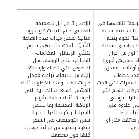
ريمة” تنافسها في
الإصدار 3 من أبل بتصميمه
ة الشخصية. ساعة
العالمي ذائع الصيت هو شروة
ا” تقوم بتتبع
مثالية بفضل ميزات هذه السّاعة
 أحرزته في نشاطك
الذّكيّة المدهشة. فهي تقوم
البدني في 15 نوع من أنواع
بتلقّي الرسائل، المكالمات،
ك مقاييسٌ أخرى:
المواعيد على الرزنامة، وكل
 أوقاته ، معدل
النصوص التي تصلك وإرسالها
عدد خطوات
إليك من هاتفك. تراقبُ معدل
السعرات التي قمت
ضربات القلب وعدد الخطوات أثناء
رجات السّلم التي
المشي، السعرات الحرارية التي
الراحة وحتى
أحرقتها أثناء قيامك بأنواع
لي. علاوة على
الرياضة المختلفة بما يشمل
تيك أيضًا
السباحة وركوب الدراجات. ولا
ن هاتفك مثل أي
تنسَ التوجيهات في السّفر
رى.
خطوة بخطوة من خرائط جوجل،
كلها حول معصمك.