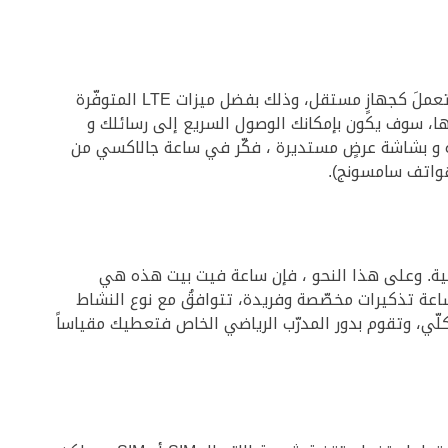
يُعتبر الإصدارُ الرابع من السّاعة الذكية أبل إنجازًا رائعًا من حيث التّقنية والتصميم، ويناسبُ كلّ بيئةٍ مكتبية حديثة. يمكنها أن تعملَ كجهازٍ مستقل، وذلك بفضل ميزات LTE المتوفّرة
ا، سوف يكون بإمكانك الوصول السريع إلى رسائلك و
اقة و بشاشة عرضٍ مستديرة ، فكّر في ساعة جالاكسي من
هواتف سامسونج).
دنية. وعلى هذا النحو ، فإن ساعة فيت بيت هذه هي
عة تذكيرات مخصّصة وفريدة، تتوافقُ مع نوع النشاط
لّي، وتقوم بدور المدرّب الرياضي الخاص فتعطيك مقياساً