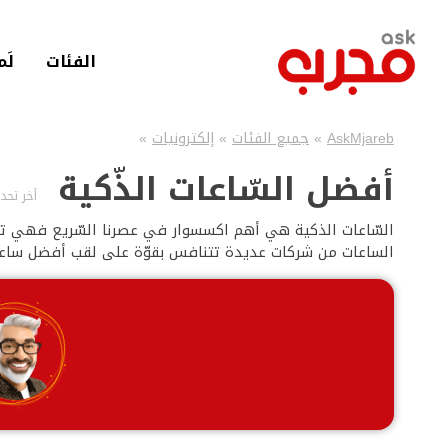
لانتقال
لى
لمحتوى
الفئات
لَم
لرئيسي
AskMjareb
»
جميع الفئات
»
إلكترونيات
»
أفضل السّاعات الذّكية
أخر تحديث
الساعات من شركات عديدة تتنافس بقوّة على لقب أفضل ساعة 