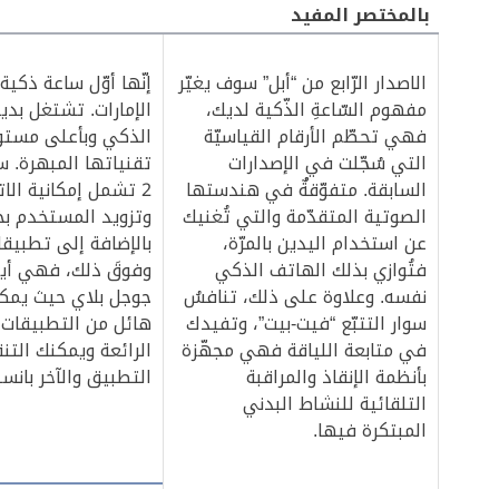
بالمختصر المفيد‎
الاصدار الرّابع من “أبل” سوف يغيّر
إنّها أوّل ساعة ذكية
مفهوم السّاعةِ الذّكية لديك،
الإمارات. تشتغل بدي
فهي تحطّم الأرقام القياسيّة
الذكي وبأعلى مست
التي سُجّلت في الإصدارات
تقنياتها المبهرة. 
السابقة. متفوّقةٌ في هندستها
2 تشمل إمكانية الا
الصوتية المتقدّمة والتي تُغنيك
وتزويد المستخدم بخ
عن استخدام اليدين بالمرّة،
بالإضافة إلى تطبيقا
فتُوازي بذلك الهاتف الذكي
وفوقَ ذلك، فهي أي
نفسه. وعلاوة على ذلك، تنافسُ
جوجل بلاي حيث يمكن
سوار التتبّع “فيت-بيت”، وتفيدك
هائل من التطبيقات 
في متابعة اللياقة فهي مجهّزة
الرائعة ويمكنك التن
بأنظمة الإنقاذ والمراقبة
التطبيق والآخر بانسيا
التلقائية للنشاط البدني
المبتكرة فيها.