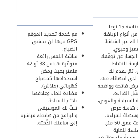
تقوم بمتابعة 15 نوعا
ن أنواع الرياضة
مع خدمة تحديد الموقع
لك عبر الشاشة
GPS فيها لن تخشى
يز وحيوي.
الضياع.
جهاز عن توقّفك
شاشة اللمس رائعة،
رسة النشاط
متوفّرة بقياس 38 أو 42
، ثمّ يقدم لك
ملمتر بحيث يمكن
لدى انتهائك منه.
استخدامها كمصباح
رض فاتحة وواضحة
كهربائي (فلاش).
ّل القراءة.
مضادة للماء وغلافها
 السباحة والغوص،
يلائم السباحة.
ك شاشة عرض
تبثّ لك الموسيقى
سهلة للقراءة،
والبرامج من هاتفك مباشرة
مق 50 متر.
إلى ساعتك الذّكيّة.
سة للغاية
 سرعةً ملحوظة في