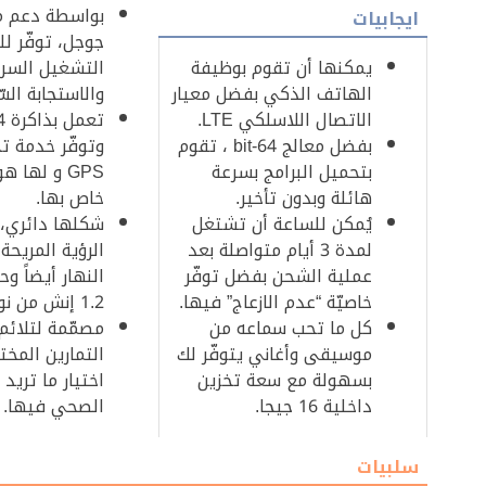
بواسطة دعم 
ايجابيات‎
جوجل، توفّر ل
يمكنها أن تقوم بوظيفة
التشغيل السري
الهاتف الذكي بفضل معيار
والاستجابة السّ
الاتصال اللاسلكي LTE.
بفضل معالج 64-bit ، تقوم
وتوفّر خدمة ت
بتحميل البرامج بسرعة
GPS و لها ه
هائلة وبدون تأخير.
خاص بها.
يُمكن للساعة أن تشتغل
شكلها دائري، ت
لمدة 3 أيام متواصلة بعد
الرؤية المريح
عملية الشحن بفضل توفّر
النهار أيضاً و
خاصيّة “عدم الازعاج” فيها.
1.2 إنش من نوع أموليد.
كل ما تحب سماعه من
مصمّمة لتلائم 
موسيقى وأغاني يتوفّر لك
التمارين المخت
بسهولة مع سعة تخزين
اختيار ما تريد
داخلية 16 جيجا.
الصحي فيها.
سلبيات