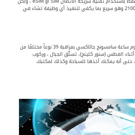
ساعة هواوي 2 هي ساعة أندرويد الوحيدة في السوق اليوم والتي تم تصميمها كبديل هاتفك الذكي. لا يمكنك تجهيزها فقط باستخدام تقنية شريحة الاتصال SIM أو eSIM ، ولكن
يمكنك أيضًا تنزيل جميع تطبيقاتك والعابك المفضلة مباشرة باستخدام متجر جوجل بلاي. المعالج فيها من نوع سناب دراجون 2100 وهو سريع بما يكفي لتنفيذ أي وظيفة تشاء في
لمحبي الرياضة العنيفة، الاثارة والمغامرة، وبالإضافة إلى تتبع 39 نوعًا مختلفًا من الرياضات الغير العادية وعالية الخطورة، تقوم ساعة سامسونج جالاكسي بمراقبة 39 نوعاً مختلفًا من
. يمكنك أن تستعين بها أثناء الغطس (سنور كلينج)، تسلّق الجبال ، وركوب
ار، حتى أنه يمكنك أخذها للسباحة وكذلك لمكتبك.