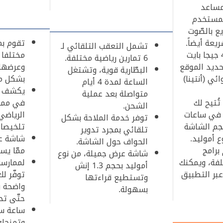
مساعد
لمستخدم
ع بالصّوت
ريعة أيضاً.
تشمل التعقب التلقائي لـ
تعمل بذاكرة 4 جيجا بايت
مختلفا م
6 تمارين رياضية مختلفة.
حديد الموقع
وعرضها 
البطّارية قوية، وتشتغل
وائي (أنتينا)
بشكل مم
الساعة لمدة 4 أيام
يكشف ال
متواصلة بعد عملية
ُتيح لك
في مما
الشحن.
ة في ساعات
الرياضي
توفر خدمة الملاحة بشكل
حجم الشاشة
تلخيصا 
تلقائي بمجرد تدوير
شاشة ع
الحواف حول الشاشة.
برامج
ممّا يسه
شاشة عرض جميلة، من نوع
لفة، ويمكنك
لممارسة
أموليد بحجم 1.3 إنش
 عبر التطبيق
توفّر ل
وتستطيع قراءتها
واضحة و
بسهولة.
حتّى تحت ع
ساعة سل
وتمنحك