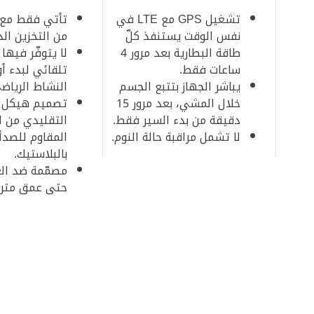
تشغيل GPS مع LTE في
نفس الوقت يستنفذ كلّ
من التخزين الد
طاقة البطارية بعد مرور 4
لا يتوفّر فيها
ساعات فقط.
تلقائي لبدء أو
يباشر الجهاز بتتبع الجسم
النشاط الرياض
خلال المشي، بعد مرور 15
تصميم هيكل ا
دقيقة من بدء السير فقط.
التقليدي من ا
لا تشمل مراقبة حالة النوم.
المقاوم للصدأ 
بالبلاستيك.
مصمّمة ضد الغب
حتى عمق متر 