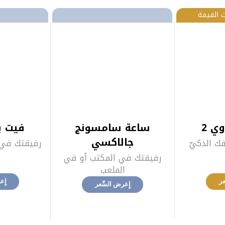
 القيمة‎
ي 2
ساعة سامسونج
فيت ب
جالاكسي
ك الذكيّ
رفيقتك في ا
رفيقتك في المكتب أو في
الملعب
ر‎
إِع
إِعرض السِّعر‎