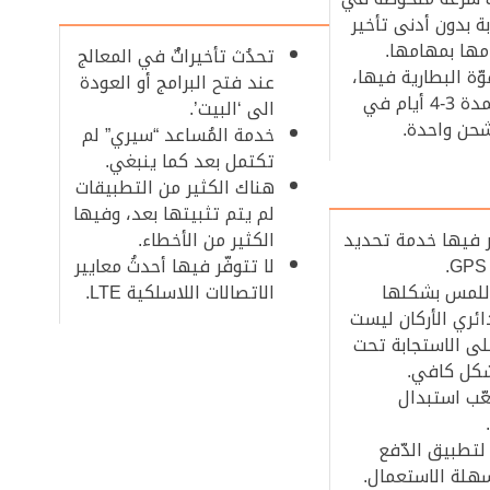
ة بدون أدنى تأخير
ها بمهامها.
تحدُث تأخيراتٌ في المعالج
ّة البطارية فيها،
عند فتح البرامج أو العودة
تعمل لمدة 3-4 أيام في
الى ‘البيت’.
حن واحدة.
خدمة المُساعد “سيري” لم
تكتمل بعد كما ينبغي.
هناك الكثير من التطبيقات
لم يتم تثبيتها بعد، وفيها
ّر فيها خدمة تحديد
الكثير من الأخطاء.
لا تتوفّر فيها أحدثُ معايير
للمس بشكلها
الاتصالات اللاسلكية LTE.
ائري الأركان ليست
لى الاستجابة تحت
شكل كافي.
ّب استبدال
لتطبيق الدّفع
لة الاستعمال.