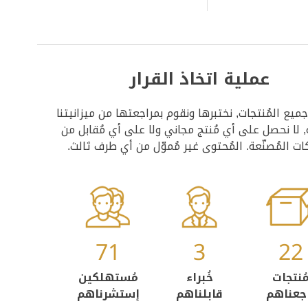
عملية اتخاذ القرار
يع المُنتجات, نختبرها ونقوم بمراجعتها من ميزانيتنا
, لا نحصل على أي مُنتج مجاني ولا على أي مُقابل من
كات المُصنّعة. المُحتوى غير مُموّل من أي طرف ثالث.
71
3
22
ُنتجات
خُبراء
مُستهلكين
جعناهم
قابلناهم
إستشرناهم