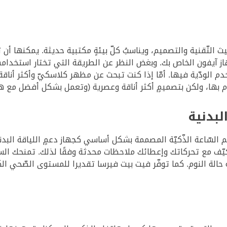
آيفون الخاص بك. وبغض النظر عن الطريقة التي تختار استخدامه
دم الودّية فيها. أمّا إذا كنت تبحث عن مظهر كلاسكيّ وأكثر أن
ام بها، ولكن بتصميمٍ أكثر أناقة وعصرية (وتعمل بشكل أفضل مع 
لبدنية
م السّاعة الذّكيّة المصممة بشكل أساسي كجهاز دعمٍ اللياقة الب
ف مع تحركاتك وإعطائك ملاحظات محدثة وفقًا لذلك. تمنحك السا
الة النوم. كما توفّر فيت بيت فيرسا تقديرا للمستوى الصّحي الك