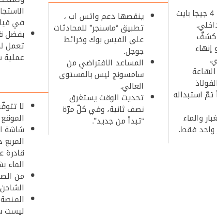
الاستجاب
تأتي فقط مع 4 جيجا بايت
ينقصها دعم واتس اب ،
في قيام
اخلي.
تطبيق “ماسنجر” للمحادثات
بفضل قو
 كشفٌ
على الفيس بوك وخرائط
 إنهاء
جوجل.
عملية ش
ي.
المساعد الافتراضي من
لسّاعة
سامسونج ليس بالمستوى
لفولاذ
العالي.
تمّ استبداله
تحديث الوقت يستغرق
لا تتوف
نصف ثانية، وفي كلّ مرّة
ار والماء
الموقع GPS.
“تبدأ من جديد”.
واحد فقط.
شاشة ا
المربع د
قادرة ع
الماء ب
من الصع
الشاحن.
المنصة 
ليست سه