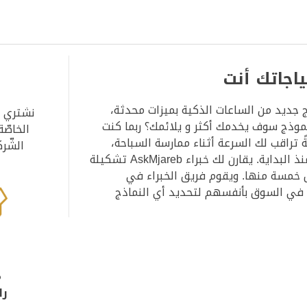
ياجاتك أنت
وذج جديد من الساعات الذكية بميزات محدثة،
نشتري جم
موذج سوف يخدمك أكثر و يلائمك؟ ربما كنت
الخاصّة
 تراقب لك السرعة أثناء ممارسة السباحة،
الشّر
المهم هو أن تتعرّف جيدا على ميزاته الساعة وتفهمها منذ البداية. يقارن لك خبراء AskMjareb تشكيلة
ل خمسة منها. ويقوم فريق الخبراء في
عروضة في السوق بأنفسهم لتحديد أي النماذج
م
را