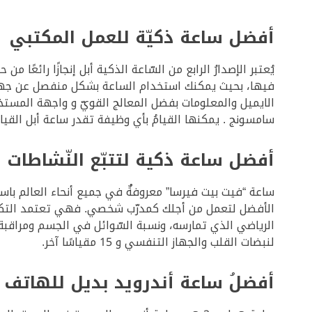
أفضل ساعة ذكيّة للعمل المكتبي
فيها، بحيث يمكنك استخدام الساعة بشكل منفصل عن جهاز 
الايميل والمعلومات بفضل المعالج القويّ و واجهة المستخ
سامسونج . يمكنها القيامُ بأي وظيفة تقدر ساعة أبل القي
أفضل ساعة ذكية لتتبّع النّشاطات ا
ساعة “فيت بيت فيرسا” معروفةٌ في جميع أنحاء العالم باس
الأفضل لتعمل من أجلك كمدرّب شخصي. فهي تعتمد التكيّ
الرياضي الذي تمارسه، ونسبة السّوائل في الجسم ومراقبة ح
لنبضات القلب والجهاز التنفسي و 15 مقياسًا آخر.
أفضلُ ساعة أندرويد بديل للهاتف