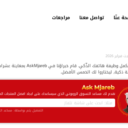
حة عنّا‎
تواصل معنا
مراجعات
 فبراير 2026
السّاعات الذكية هي أهم اكسسوار في عصرنا السّريع فهي تكمل وظيفة هاتفك الذّكي. قام خبراؤنا في AskMjareb بمعاي
ذكية, ليختاروا لك الخمس الأفضل.
نقدم لك مساعد التسوق الروبوتي الذي سيساعدك على ايجاد افضل المنتجات المت
التفعيل يتم بواسطة: مساعد ال