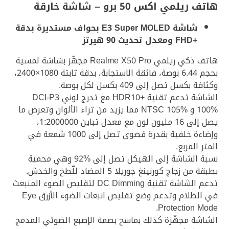
هاتف ريلمي اكس 50 برو – شاشة خارقة
شاشة
E3 Super MOLED
بحواف مستديرة بدقة
+FHD
ومعدل تحديث 90 هيرتز
هاتف ذكي ريلمي Realme X50 Pro مجهّز بشاشة لمسية
بحجم 6.44 بوصة، فائقة الاستجابة، بدقة ثابتة 1080×2400،
وكثافة بكسل تصل إلى 409 بكسل لكل بوصة.
الشاشة تدعم تقنية +HDR10 مع تدرج لوني DCI-P3
100% و NTSC 105% مما يزيد من ثراء الألوان وتعرض ما
يصل إلى 16 مليون لون مع معدل تباين 1:2000000،
وإضاءة خلفية بقدرة قصوى تصل إلى 1000 شمعة في
المتر المربع.
نسبة الشاشة إلى الهيكل تصل إلى %92 وهي محمية
بطبقة من زجاج كورنينغ جوريلا 5 المضاد للّطخ والخدش.
تدعم الشاشة تقنية DC Dimming لتقليص الضوء المنبعث
في الظلام وتدعم وضع تقليص انبعاث الضوء الأزرق Eye
Protection Mode.
الشاشة مجهّزة كذلك بماسح بصمة الإصبع الضوئي المدمج