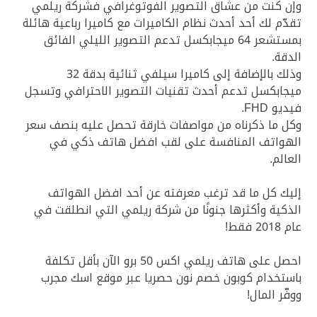
وإن كنت من عشّاق التصوير الفوتوغرافي فشركة ريلمي
تقدّم لك أحد أحدث نظام الكاميرات مع كاميرا رباعية هائلة
بمستشعر 64 ميجابكسل تدعم التصوير الليلي الفائق
الدقة.
وذلك بالإضافة إلى كاميرا سيلفي ثنائية بدقة 32
ميجابكسل تدعم أحدث تقنيات التصوير الاحترافي وتسجل
فيديو FHD.
وكل ما ذكرناه من مواصفات خارقة تحصل عليه بنصف سعر
الهواتف المنافسة على لقب افضل هاتف ذكي في
العالم.
إليك كل ما قد ترغب معرفته عن أحد افضل الهواتف
الذكية وأكثرها جنونًا من شركة ريلمي التي انطلقت في
عام 2018 فقط!
احصل على هاتف ريلمي اكس 50 برو الآن بأقل تكلفة
باستخدام كوبون خصم نون حصريا عبر موقع اسك مجرب
ووفّر المال!