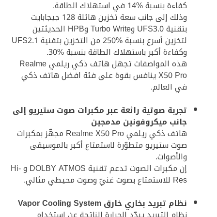
كفاءة بنسبة %14 في استهلاك الطاقة.
وذلك إلى جانب سعة تخزين هائلة 128 جيجابايت
بتقنية UFS3.0 وTurbo Write وHPB الحديثتين
لتخزين أسرع بنسبة %250 من التخزين بتقنية UFS2.1
وكفاءة أكبر باستهلاك الطاقة بنسبة %30.
هذه المواصفات تجهل هاتف ذكي ريلمي Realme
X50 Pro ينافس بقوة على فئة افضل هاتف ذكي
في العالم.
تجربة صوتية رائعة عبر مكبرات صوت ستيريو إلى
جانب ميكروفونين مدمجين
هاتف ذكي ريلمي Realme X50 Pro مجهّز بمكبرات
صوت ستيريو متطوّرة لاستمتاع أكبر بالموسيقى
والأصوات.
إن مكبرات الصوت تدعم تقنية DOLBY ATMOS و Hi-
Res للاستمتاع بصوت غنيّ وصوت محيطي مثالي.
نظام تبريد بخاري خارق Vapor Cooling System
نظام التبريد يبدّد الحرارة الناتجة عن استخدام