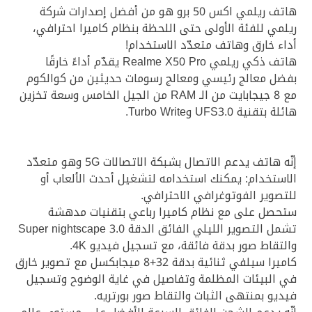
هاتف ريلمي اكس 50 برو هو من أفضل إصدارات شركة
ريلمي للفئة الأولى حتى اللحظة بنظام كاميرا احترافي،
أداء خارق وهاتف متعدّد الاستخدام!
هاتف ذكي ريلمي Realme X50 Pro يقدّم أداءً خارقًا
بفضل معالج رئيسي ومعالج رسومات حديثين من كوالكوم
مع 8 جيجابايت من الـ RAM من الجيل الخامس وسعة تخزين
هائلة بتقنية UFS3.0 وTurbo Write.
إنّه هاتف يدعم الاتصال بشبكة الاتصالات 5G وهو متعدّد
الاستخدام: يمكنك استخدامه لتشغيل أحدث الألعاب أو
للتصوير الفوتوغرافي الاحترافي.
ستحصل على مع نظام كاميرا رباعي بتقنيات مدهشة
تشمل التصوير الليلي الفائق الدقة Super nightscape 3.0
والتقاط صور بدقة فائقة، مع تسجيل فيديو 4K.
كاميرا سيلفي ثنائية بدقة 32+8 ميجابكسل مع تصوير خارق
في البيئات المظلمة وتفاصيل في غاية الوضوح وتسجيل
فيديو بمنتهى الثبات والتقاط صور بورتريه.