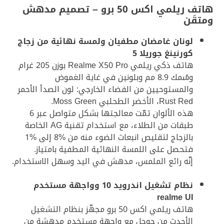
هاتف ريلمي اكس 50 برو – تصميم مدهش
ومتقَن
لونان غامضان مطفيان ولمسة نهائية من زجاج
كورنينغ جوريلا 5
هاتف ذكي ريلمي Realme X50 Pro بوزن 205 غرام
وسُمك 8.9 مم وبلونين في غاية الغموض
والمستوحيين من الفضاء الخارجي: لون الصدأ الأحمر
Rust Red، الأخضر الطحلبي Moss Green.
هذه الألوان تمّت معالجتها بشكل متواصل عبر 6
طبقات من الطلاء، مع استخدام تقنية AG الخاصة
بالزجاج لتقليص انبعاث الضوء منه من %8 إلى %1
فتحصل على اللمسة النهائية المطفية بامتياز.
إنّه رائع الملمس، مدهش في اليد وسهل الاستخدام.
نظام تشغيل اندرويد 10 وواجهة مستخدم
realme UI
هاتف ريلمي اكس 50 برو مجهّز بنظام التشغيل
الأحدث من جوجل مع واجهة مستخدم مدهشة من