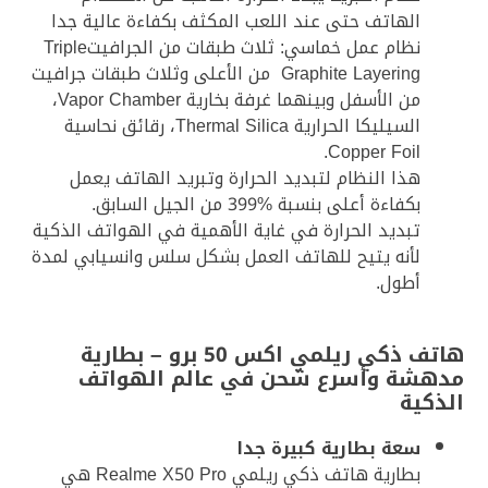
الهاتف حتى عند اللعب المكثف بكفاءة عالية جدا
نظام عمل خماسي: ثلاث طبقات من الجرافيتTriple
Graphite Layering من الأعلى وثلاث طبقات جرافيت
من الأسفل وبينهما غرفة بخارية Vapor Chamber،
السيليكا الحرارية Thermal Silica، رقائق نحاسية
Copper Foil.
هذا النظام لتبديد الحرارة وتبريد الهاتف يعمل
بكفاءة أعلى بنسبة %399 من الجيل السابق.
تبديد الحرارة في غاية الأهمية في الهواتف الذكية
لأنه يتيح للهاتف العمل بشكل سلس وانسيابي لمدة
أطول.
هاتف ذكي ريلمي اكس 50 برو – بطارية
مدهشة وأسرع شحن في عالم الهواتف
الذكية
سعة بطارية كبيرة جدا
بطارية هاتف ذكي ريلمي Realme X50 Pro هي