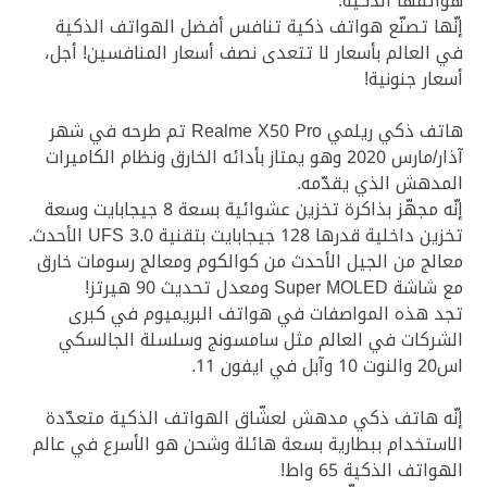
هواتفها الذكية.
إنّها تصنّع هواتف ذكية تنافس أفضل الهواتف الذكية
في العالم بأسعار لا تتعدى نصف أسعار المنافسين! أجل،
أسعار جنونية!
هاتف ذكي ريلمي Realme X50 Pro
تم طرحه في شهر
آذار/مارس 2020 وهو يمتاز بأدائه الخارق ونظام الكاميرات
المدهش الذي يقدّمه.
إنّه مجهّز بذاكرة تخزين عشوائية بسعة 8 جيجابايت وسعة
تخزين داخلية قدرها 128 جيجابايت بتقنية UFS 3.0 الأحدث.
معالج من الجيل الأحدث من كوالكوم ومعالج رسومات خارق
مع شاشة Super MOLED ومعدل تحديث 90 هيرتز!
تجد هذه المواصفات في هواتف البريميوم في كبرى
الشركات في العالم مثل سامسونج وسلسلة الجالسكي
اس20 والنوت 10 وآبل في ايفون 11.
إنّه هاتف ذكي مدهش لعشّاق الهواتف الذكية متعدّدة
الاستخدام ببطارية بسعة هائلة وشحن هو الأسرع في عالم
الهواتف الذكية 65 واط!