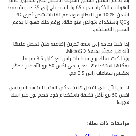
إنّه يدعم الشحن الفائق السرعة الأفضل على مستوى عالم
الهواتف الذكية بقدرة 65 واط فتحتاج إلى 35 دقيقة فقط
لشحن %100 من البطارية ويدعم تقنيات شحن أخرى PD
وQC باستخدام شواحن متوافقة، ورغم ذلك فهو لا يدعم
الشحن اللاسلكي.
إذا كنت بحاجة إلى سعة تخزين إضافية فلن تحصل عليها
لأنه غير مجهّز بمنفذ MicroSD.
وإذا كنت تملك زوج سماعات راس مع كابل 3.5 مم فلا
يمكنها استخدامها مع ريلمي اكس 50 برو لأنّه غير مجهّز
بمقبس سماعات راس 3.5 مم.
احصل الآن على افضل هاتف ذكي الفئة المتوسطة ريلمي
اكس 50 برو بأقل تكلفة باستخدام كود خصم نون عبر اسك
مجرب!
مراجعات ذات صلة: