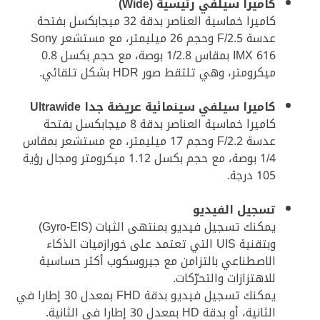
كاميرا سيلفي رئيسية (Wide)
كاميرا خماسية العناصر بدقة 32 ميجابكسل بفتحة
عدسة F/2.5 وحجم 26 ميليمتر، مع مستشعر Sony
IMX 616 بمقاس 1/2.8 بوصة، مع حجم بكسل 0.8
ميكرومتر، وهي تلتقط صور HDR بشكل تلقائي.
كاميرا سيلفي سينمائية عريضة جدا Ultrawide
كاميرا خماسية العناصر بدقة 8 ميجابكسل بفتحة
عدسة F/2.2 وحجم 17 ميليمتر، مع مستشعر بمقاس
1/4 بوصة، مع حجم بكسل 1.12 ميكرومتر ومجال رؤية
105 درجة.
تسجيل الفيديو
يمكنك تسجيل فيديو بمنتهى الثبات (Gyro-EIS)
وبتقنية UIS التي تعتمد على خورازميات الذكاء
الاصطناعي بالتزامن مع جيروسكوب أكثر حساسية
للاهتزازات والتحرّكات.
يمكنك تسجيل فيديو بدقة FHD بمعدل 30 إطارا في
الثانية، أو بدقة HD بمعدل 30 إطارا في الثانية.