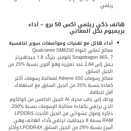
ريلمي.
هاتف ذكي ريلمي اكس 50 برو – أداء
بريميوم بكل المعاني
أداء هائل مع تقنيات ومواصفات سوبر تنافسية
معالج ثماني النواة Qualcomm SM8250
Snapdragon 865، 7 نانومتر، بتردُّد 1.8 جيجاهيرتز
يصل إلى 2.84 عند تعزيزه وهو أقوى بنسبة %25 من
الجيل السابق.
معالج رسومات Adreno 650 لمعالجة رسومات أكثر
كفاءة بنسبة %25 من الجيل السابق مع استهلاك
أقل للطاقة.
وذلك إلى جانب محرك AI الجيل الخامس من كوالكوم
الذي يرتقي بكفاءة معالجة الرسومات بنسبة %200.
ذاكرة وصول عشوائي من الجيل الأحدث LPDDR5
RAM بسعة 8 جيجابايت ترتقي بأداء الهاتف وهي
أسرع بنسبة %29 من الجيل السابق LPDDR4X وأكثر