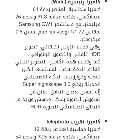
كاميرا رئيسية (Wide)
كاميرا سداسية العناصر بدقة 64
ميجابكسل، بفتحة عدسة f/1.8 وبحجم 26
ميليمتر، مع مستشعر Samsung GW1
بمقاس 1/1.72 بوصة، مع حجم بكسل 0.8
ميكرومتر.
وهي تدعم التركيز التلقائي، تصوير
HDR تلقائي والتصوير البانورامي.
كما وتدعم هذه الكاميرا التصوير الليلي
الفائق الدقة بفضل المستشعر الكبير
للغاية وخوارزميات الذكاء الاصطناعي
الحديثة بوضع Super nightscape 3.0.
إنّه يحسن معدل التباين، يقلل من
تشويش الصورة بشكل مدهش ويزيد من
النطاق الديناميكي للصورة HDR.
كاميرا تقريب telephoto
كاميرا خماسية العناصر بدقة 12
ميجابكسل، بفتحة عدسة f/2.5 وبحجم 54