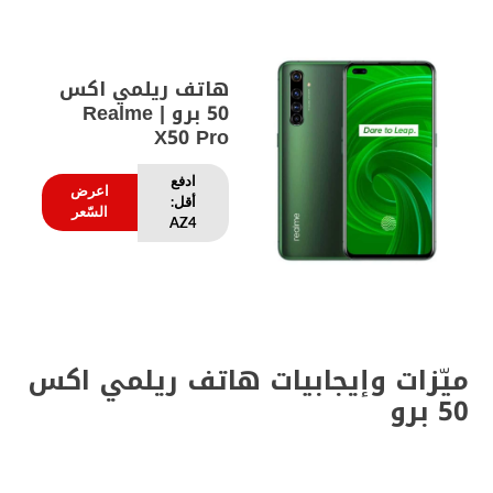
هاتف ريلمي اكس
50 برو | Realme
X50 Pro
ادفع
اعرض
أقل:
السّعر
AZ4
ميّزات وإيجابيات هاتف ريلمي اكس
50 برو