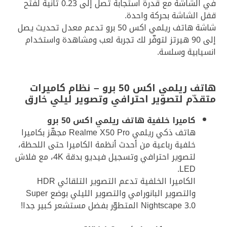
في الشاشة مع قدرة استجابة تصل إلى 0.23 ثانية لفتح
قفل الشاشة بحركة واحدة.
شاشة هاتف ريلمي اكس 50 برو تدعم معدل تحديث يصل
إلى 90 هيرتز لتوفّر لك تجربة لعب ومشاهدة واستخدام
انسيابية وسلسة.
هاتف ريلمي اكس 50 برو – نظام كاميرات
متقدّم لتصوير احترافي وتصوير ليلي خارق
كاميرا خلفية هاتف ريلمي اكس 50 برو
هاتف ذكي ريلمي Realme X50 Pro مجهّز بكاميرا
خلفية رباعية من أحدث أنظمة الكاميرا حتى اللحظة،
لتصوير احترافي وتسجيل فيديو بدقة 4K، مع فلاش
LED.
الكاميرا الخلفية تدعم التصوير التلقائي HDR
والتصوير البانورامي والتصوير الليلي بوضع Super
Nightscape 3.0 المتطوّر بفضل مستشعر كبير جدا!