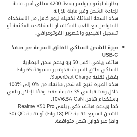
بطارية ليثيوم بوليمر بسعة 4200 ميللي-أمبر، قابلة
لإعادة الشحن وغير قابلة للإزالة.
هذه السعة الهائلة تكفيك ليوم كامل من الاستخدام
المتواصل مع اللعب المكثف أو المشاهدة المكثفة أو
تسجيل الفيديو والتصوير الفوتوغرافي.
ميزة الشحن السلكي الفائق السرعة عبر منفذ
USB-C
هاتف ريلمي اكس 50 برو يدعم شحن البطارية
السلكي فائق السرعة بقدرةغير مسبوقة 65 واط
بفضل تقنية SuperDart Charge.
هذه الميزة تتيح لك شحن هاتفك من %0 إلى %100
خلال وقت قياسي 35 دقيقة فقط وفقًا لإعلان ريلمي
باستخدام شاحن 10V/6.5A GaN.
كما ويدعم هاتف ذكي ريلمي Realme X50 Pro
الشحن السريع بتقنية PD (18 واط) أو تقنية QC (30
واط) عبر كوابل شحن متوافقة.