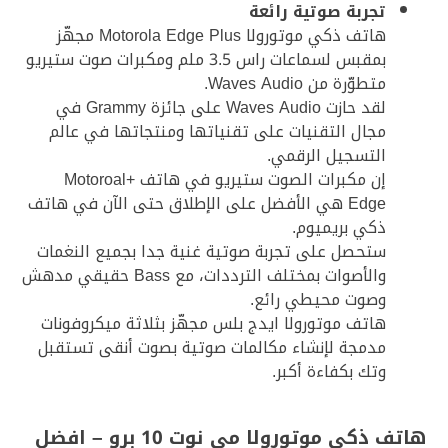
تجربة صوتية رائعة
هاتف ذكي موتورولا Motorola Edge Plus مجهّز
بمقبس لسماعات راس 3.5 ملم ومكبرات صوت ستيريو
متطوّرة من Waves Audio.
لقد حازت Waves Audio على جائزة Grammy في
مجال التقنيات على تقنياتها ومنتجاتها في عالم
التسجيل الرقمي.
إن مكبرات الصوت ستيريو في هاتف +Motoroal
Edge هي الأفضل على الإطلاق حتى الآن في هاتف
ذكي بريميوم.
ستحصل على تجربة صوتية غنية جدا بجميع النغمات
والأصوات بمختلف الترددات، مع Bass حقيقي مدهش
وصوت محيطي رائع.
هاتف موتورولا ايدج بلس مجهّز بثلاثة ميكروفونات
مدمجة لإنشاء مكالمات صوتية بصوت أنقى تستقبل
وتك بكفاءة أكبر.
هاتف ذكي موتورولا مي نوت 10 برو – افضل