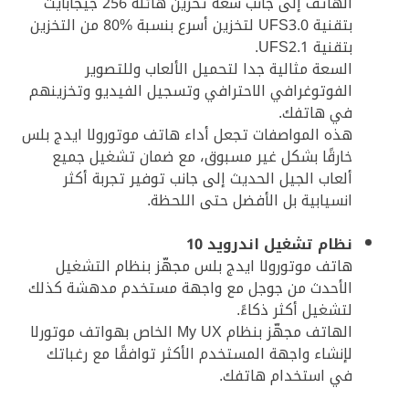
الهاتف إلى جانب سعة تخزين هائلة 256 جيجابايت
بتقنية UFS3.0 لتخزين أسرع بنسبة %80 من التخزين
بتقنية UFS2.1.
السعة مثالية جدا لتحميل الألعاب وللتصوير
الفوتوغرافي الاحترافي وتسجيل الفيديو وتخزينهم
في هاتفك.
هذه المواصفات تجعل أداء هاتف موتورولا ايدج بلس
خارقًا بشكل غير مسبوق، مع ضمان تشغيل جميع
ألعاب الجيل الحديث إلى جانب توفير تجربة أكثر
انسيابية بل الأفضل حتى اللحظة.
نظام تشغيل اندرويد 10
هاتف موتورولا ايدج بلس مجهّز بنظام التشغيل
الأحدث من جوجل مع واجهة مستخدم مدهشة كذلك
لتشغيل أكثر ذكاءً.
الهاتف مجهّز بنظام My UX الخاص بهواتف موتورلا
لإنشاء واجهة المستخدم الأكثر توافقًا مع رغباتك
في استخدام هاتفك.