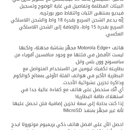
البيئات المظلمة وتفاصيل في غاية الوضوح وتسجيل
فيديو بمنتهى الثبات والتقاط صور بورتريه.
إنّه يدعم الشحن السريع بقدرة 18 واط والشحن اللاسلكي
السريع بقدرة 15 واط، بالإضافة إلى الشحن اللاسلكي
العكسي.
هاتف +Motorola Edge مجهّز بشاشة مذهلة، ولكنها
ليست الأفضل في فئتها مع وجود منافسين أقوياء من
سامسونج وون بلس وابل.
بطاريته تكفيك ليومين من الاستخدام المتواصل مع
البطارية الأكبر في هواتف الفئة الأولى بمعالج كوالكوم
وذاكرة تخزين عشوائية الأحدث.
أي أنّك ستحصل على هاتف مع كفاءة عالية جدا في
استهلاك طاقة البطارية!
إذا كنت بحاجة إلى سعة تخزين إضافية فلن تحصل عليها
لأنه غير مجهّز بمنفذ MicroSD!
احصل الآن على افضل هاتف ذكي بريميوم موتورولا ايدج