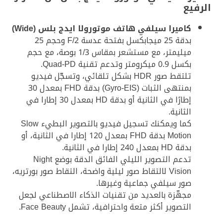
الرفيع
كاميرا سيلفي هاتف موتورولا ايدج بلس (Wide)
بدقة 25 ميجابكسل بفتحة عدسة F/2 وحجم 25
ميليمتر، مع مستشعر بمقاس 1/3 بوصة، مع حجم
بكسل 0.9 ميكرومتر وتدعم تقنية Quad-PD.
تلتقط صور HDR بشكل تلقائي، وتسجّل فيديو
بمنتهى الثبات (Gyro-EIS) بدقة FHD بمعدل 30
إطارًا في الثانية أو بدقة HD بمعدل 30 إطارا في
الثانية.
كما ويمكنك تسجيل فيديو بالتصوير البطيء Slow
Motion بدقة FHD بمعدل 120 إطارا في الثانية، أو
بدقة HD بمعدل 240 إطارا في الثانية.
تدعم التصوير الليلي الفائق الدقة بوضع Night
Vision لالتقاط صور ليلية واضحة، التقاط صور بورتريه،
صور سيلفي جماعية وغيرها.
مجهّزة بالعديد من تقنيات الذكاء الاصطناعي لجعل
التصوير أكثر متعة واحترافية، تشمل Face Beauty.