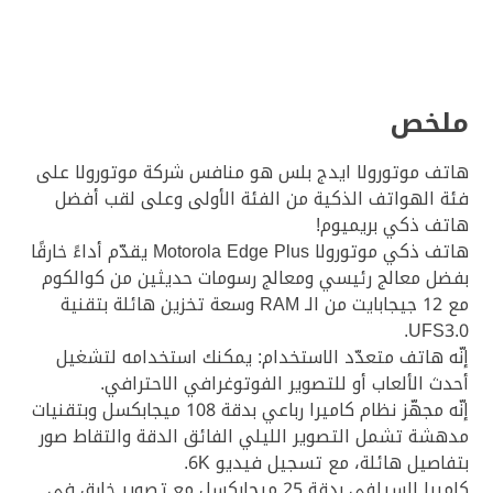
ملخص
هاتف موتورولا ايدج بلس هو منافس شركة موتورولا على
فئة الهواتف الذكية من الفئة الأولى وعلى لقب أفضل
هاتف ذكي بريميوم!
هاتف ذكي موتورولا Motorola Edge Plus يقدّم أداءً خارقًا
بفضل معالج رئيسي ومعالج رسومات حديثين من كوالكوم
مع 12 جيجابايت من الـ RAM وسعة تخزين هائلة بتقنية
UFS3.0.
إنّه هاتف متعدّد الاستخدام: يمكنك استخدامه لتشغيل
أحدث الألعاب أو للتصوير الفوتوغرافي الاحترافي.
إنّه مجهّز نظام كاميرا رباعي بدقة 108 ميجابكسل وبتقنيات
مدهشة تشمل التصوير الليلي الفائق الدقة والتقاط صور
بتفاصيل هائلة، مع تسجيل فيديو 6K.
كاميرا السيلفي بدقة 25 ميجابكسل مع تصوير خارق في