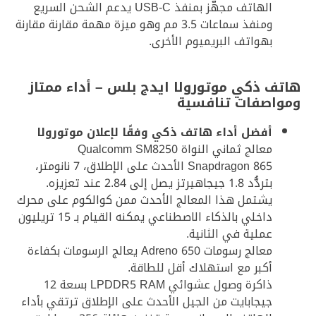
الهاتف مجهّز بمنفذ USB-C يدعم الشحن السريع
ومنفذ سماعات 3.5 مم وهو ميزة مهمة مقارنة مقارنة
بهواتف البريميوم الأخرى.
هاتف ذكي موتورولا ايدج بلس – أداء ممتاز
ومواصفات تنافسية
أفضل أداء هاتف ذكي وفقًا لإعلان موتورولا
معالج ثماني النواة Qualcomm SM8250
Snapdragon 865 الأحدث على الإطلاق، 7 نانومتر،
بتردُّد 1.8 جيجاهيرتز يصل إلى 2.84 عند تعزيزه.
يشتمل هذا المعالج الأحدث ممن كوالكوم على محرك
داخلي بالذكاء الاصطناعي يمكنه القيام بـ 15 تريليون
عملية في الثانية.
معالج رسومات Adreno 650 يعالج الرسومات بكفاءة
أكبر مع استهلاك أقل للطاقة.
ذاكرة وصول عشوائي LPDDR5 RAM بسعة 12
جيجابايت من الجيل الأحدث على الإطلاق ترتقي بأداء