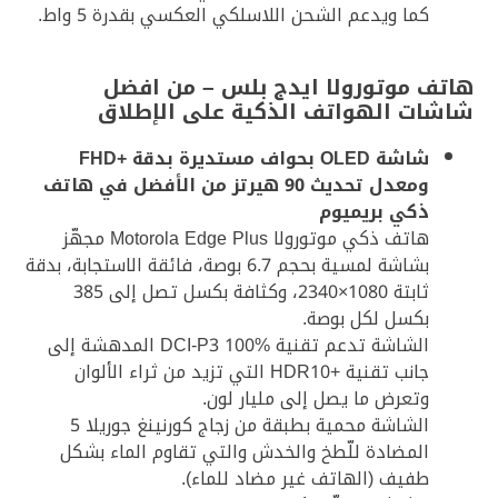
كما ويدعم الشحن اللاسلكي العكسي بقدرة 5 واط.
هاتف موتورولا ايدج بلس – من افضل
شاشات الهواتف الذكية على الإطلاق
شاشة OLED بحواف مستديرة بدقة +FHD
ومعدل تحديث 90 هيرتز من الأفضل في هاتف
ذكي بريميوم
هاتف ذكي موتورولا Motorola Edge Plus مجهّز
بشاشة لمسية بحجم 6.7 بوصة، فائقة الاستجابة، بدقة
ثابتة 1080×2340، وكثافة بكسل تصل إلى 385
بكسل لكل بوصة.
الشاشة تدعم تقنية DCI-P3 100% المدهشة إلى
جانب تقنية +HDR10 التي تزيد من ثراء الألوان
وتعرض ما يصل إلى مليار لون.
الشاشة محمية بطبقة من زجاج كورنينغ جوريلا 5
المضادة للّطخ والخدش والتي تقاوم الماء بشكل
طفيف (الهاتف غير مضاد للماء).