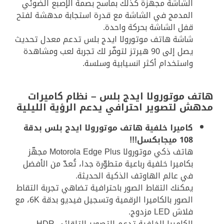
الشاشة مجهّزة كذلك بماسح بصمة الإصبع الضوئي
المدمج في الشاشة مع قدرة استجابة مدهشة لفتح
قفل الشاشة بحركة واحدة.
شاشة هاتف موتورولا ايدج بلس تدعم معدل تحديث
يصل إلى 90 هيرتز لتوفّر لك تجربة لعب ومشاهدة
واستخدام أكثر انسيابية وسلسة.
هاتف موتورولا ايدج بلس – نظام كاميرات
مدهش لتصوير احترافي يدعم الرؤية الليلية
كاميرا خلفية هاتف موتورولا ايدج بلس بدقة
108 ميجابكسل!!!
هاتف ذكي موتورولا Motorola Edge Plus مجهّز
بكاميرا خلفية رباعية متطوّرة جدا، تُعدّ من الأفضل
في عالم الهاوتف الذكية الحديثة.
يمكنك التقاط الصور باحترافية تضاهي تجربة التقاط
الصور بالكاميرا الرقمية وتسجيل فيديو بدقة 6K، مع
فلاش LED مزدوج.
الكاميرا الخلفية تدعم التصوير التلقائي HDR