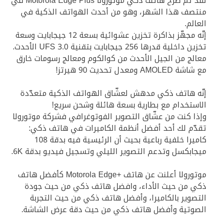
لقد تمّ طرح هاتف ذكي موتورولا Motorola Edge Plus
في
منتصف هذا الشهر، وهو من أحدث الهواتف الذكية في
العالم.
إنّه مجهّز بذاكرة تخزين عشوائية بسعة 12 جيجابايت وسعة
تخزين داخلية قدرها 256 جيجابايت بتقنية UFS 3.0 الأحدث.
معالج من الجيل الأحدث من كوالكوم ومعالج رسومات خارق
مع شاشة AMOLED ومعدل تحديث 90 هيرتز!
إنّه هاتف ذكي مدهش لعشّاق الهواتف الذكية متعدّدة
الاستخدام مع بطارية بسعة هائلة وشحن سريع!
وإذا كنت من عشّاق التصوير الفوتوغرافي فشركة موتورولا
تقدّم لك أحد أفضل أنظمة الكاميرات في هاتف ذكي:
كاميرا خلفية رباعية بحيث أن الرئيسية فيه بدقة 108
ميجابكسل وتدعم التصوير الليلي وتسجيل فيديو بدقة 6K.
موتورولا أعلنت عن هاتف +Motorola Edge كأفضل هاتف
ذكي من حيث الأداء، وافضل هاتف ذكي من حيث جودة
التصوير بالكاميرا، وأفضل هاتف ذكي من حيث التجربة
الصوتية وأفضل هاتف ذكي من حيث دقة عرض الشاشة.