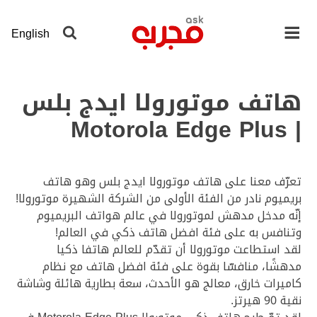
لانتقال
لى
English
لمحتوى
لرئيسي
هاتف موتورولا ايدج بلس
| Motorola Edge Plus
تعرّف معنا على هاتف موتورولا ايدج بلس وهو هاتف
بريميوم نادر من الفئة الأولى من الشركة الشهيرة موتورولا!
إنّه مدخل مدهش لموتورولا في عالم هواتف البريميوم
وتنافس به على فئة افضل هاتف ذكي في العالم!
لقد استطاعت موتورولا أن تقدّم للعالم هاتفا ذكيا
مدهشًا، منافسّا بقوة على فئة افضل هاتف مع نظام
كاميرات خارق، معالج هو الأحدث، سعة بطارية هائلة وشاشة
نقية 90 هيرتز.