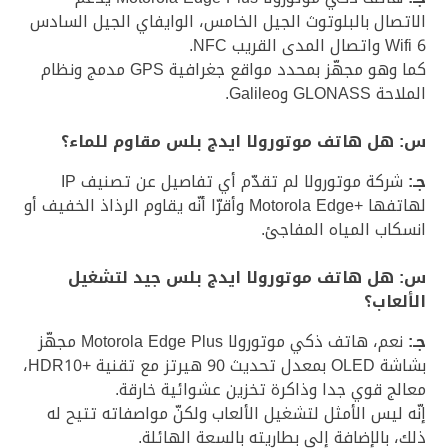
الاتصال بالبلوتوث الجيل الخامس، الوايفاي الجيل السادس
Wifi 6 واتصال المدى القريب NFC.
كما وهو مجهّز بمحدد مواقع جغرافية GPS مدمج ونظام
الملاحة GLONASS وGalileo.
س: هل هاتف موتورولا ايدج بلس مقاوم للماء؟
جـ:
شركة موتورولا لم تقدّم أي تفاصيل عن تصنيف IP
لهاتفها +Motorola Edge وأقرّا أنّه يقاوم الرذاذ الخفيف أو
انسكاب المياه المفاجئ.
س: هل هاتف موتورولا ايدج بلس جيد لتشغيل
الألعاب؟
جـ:
نعم، هاتف ذكي موتورولا Motorola Edge Plus مجهّز
بشاشة OLED بمعدل تحديث 90 هيرتز مع تقنية +HDR10،
معالج قوي جدا وذاكرة تخزين عشوائية خارقة.
إنّه ليس الأمثل لتشغيل الألعاب ولكنّ مواصفاته تتيح له
ذلك، بالإضافة إلى بطاريته بالسعة الهائلة.