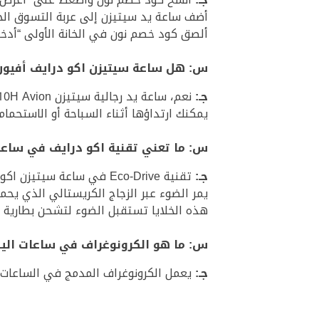
أضف ساعة يد سيتيزن إلى عربة التسوق الخا
ألصق كود خصم نون في الخانة الأولى “أدخل
س: هل ساعة سيتيزن اكو درايف أفيون AW1361-10H مقاومة للما
جـ:
نعم، ساعة يد رجالية سيتيزن Citizen Eco-Drive AW1361-10H Avion مقاومة جيدة للماء والغبار بتصنيف ATM10 حتى عمق 100 مترًا.
يمكنك ارتداؤها أثناء السباحة أو الاستحمام
س: ما تعني تقنية اكو درايف في ساعات
جـ:
تقنية Eco-Drive في ساعة سيتيزن اكو درايف افيون تتيح للساعة العمل على الطاقة الضوئية من أي مصدر ضوئي.
يمر الضوء عبر الزجاج الكريستالي الذي يحمي
هذه الخلايا تستقبل الضوء لتشحن بطارية أي
س: ما هو الكرونوغراف في ساعات اليد
جـ:
يعمل الكرونوغراف المدمج في الساعات الرجالية كساعة إيقاف أو ساعة