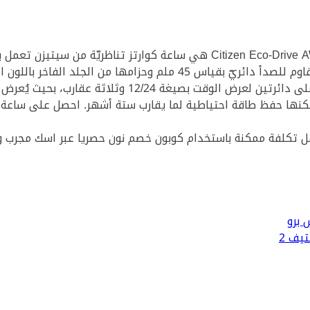
لجلد الفاخر باللون البني، تشتمل على كروونوغراف.
لاثة عقارب، بحيث يُعرض التاريخ عند مؤشّر الساعة الثالثة.
يف 2