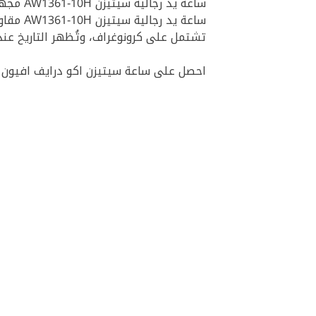
ساعة يد رجالية سيتيزن AW1361-10H مجهّزة بإطار دائري من الفولاذ المقاوم للصدأ لمبنى متين جدًا، وحزام جلدي فاخر يعيدنا للعصر الذهبي.
ساعة يد رجالية سيتيزن AW1361-10H مقاومة للماء حتى عمق 100 مترًا ولذلك فيمكنها ارتداؤها أثناء السباحة أو الاستحمام أو تحت المطر.
تشتمل على كرونوغراف، وتُظهر التاريخ عند مؤشر الساعة الثال
احصل على ساعة سيتيزن اكو درايف افيون AW1361-10H بأقل تكلفة ووفّر المال باستخدام كود خصم نون حصريا عبر موقع اسك مجرب