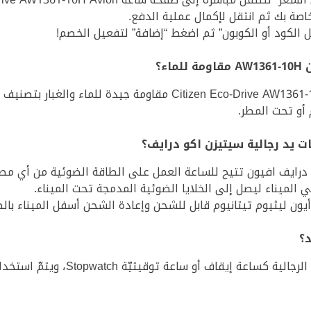
صة بك ثم انتقل لإكمال عملية الدفع.
 الكود أو الكوبون” ثم اضغط “إضافة” لتفعيل الخصم!
ء؟
 أو تحت المطر.
 يد رجالية سيتيزن اكو درايف؟
 الميناء ليصل إلى الخلايا الضوئية المدمجة تحت الميناء.
ون ليثيوم تيتانيوم قابل للشحن وإعادة الشحن أسفل الميناء بالط
؟
 توقيتيّة Stopwatch، ويتمّ استخدامه لقياس الوقت المنقضي بدقّة.