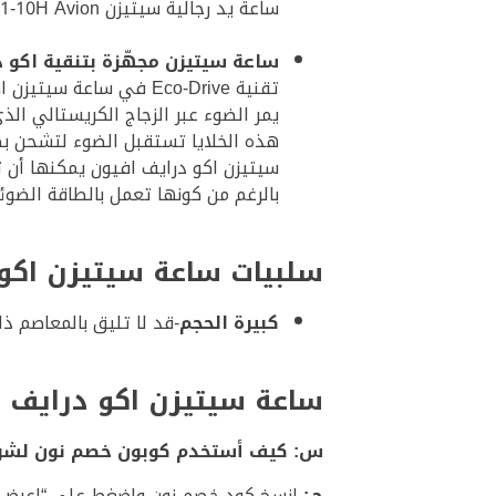
ساعة يد رجالية سيتيزن Citizen Eco-Drive AW1361-10H Avion تشتمل على كرونوغراف بمستويين: 1/5 ثوانٍ وكورنوغراف دقائق.
ساعة سيتيزن مجهّزة بتنقية اكو د
تقنية Eco-Drive في ساعة سيتيزن اكو درايف افيون تتيح للساعة العمل على الطاقة الضوئية التي تصل إلى الساعة من أي مصدر.
يمر الضوء عبر الزجاج الكريستالي الذ
هذه الخلايا تستقبل الضوء لتشحن بطا
سيتيزن اكو درايف افيون يمكنها أن تد
بالرغم من كونها تعمل بالطاقة الضوئ
سلبيات ساعة سيتيزن اكو
كبيرة الحجم
-قد لا تليق بالمعاصم ذ
ساعة سيتيزن اكو درايف افيون AW1361-10H بأقل تكلفة ممكنة – 
س: كيف أستخدم كوبون خصم نون لشراء ساعة يد رجالي
جـ:
انسخ كود خصم نون واضغط على “اعرض السعر” لتنتقل مباشرة إل