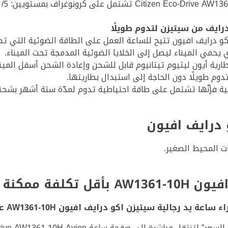
رايف من سيتيزن لتدوم طويلًا
ي يحمي الميناء ليصل إلى الخلايا الضوئية المدمجة تحت الميناء.
رية أيون ليثيوم تيتانيوم قابل للشحن وإعادة الشحن أسفل الميناء
وم طويلًا دون الحاجة إلى استبدال بطاريتها.
ية فإنّها تشتمل على طاقة احتياطية تدوم لمدّة ستة أشهر بشحن
 درايف افيون
ات المحيط الصغير.
الأسئلة الشائعة
ة سيتيزن اكو درايف افيون AW1361-10H عبر موقع اسك مجرب؟
ى صفحة ساعة Citizen Eco-Drive AW1361-10H Avion على نون.