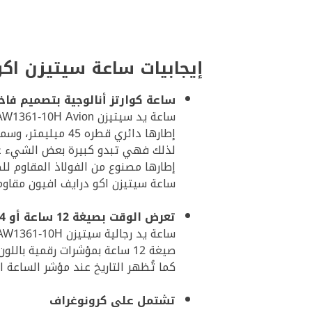
إيجابيات ساعة سيتيزن اك
ساعة كوارتز أنالوجية بتصميم فاخ
ساعة يد سيتيزن Citizen Eco-Drive AW1361-10H Avion حزامها جلدي بني اللون فاخر جدًّا.
إطارها دائري قطره 45 ميليمتر، وسمكه 12 مم، وفي حال أضفت تاج التحكم فستحصل على مساحة كبيرة.
لذلك فهي تبدو كبيرة بعض الشيء عل
إطارها مصنوع من الفولاذ المقاوم ل
ساعة سيتيزن اكو درايف افيون مقاومة للماء بتصنيف ATM10 حتى عمق 100 متر. يمكنك ارتداؤه
تعرض الوقت بصيغة 12 ساعة أو 24 ساعة وتُظهر التاريخ.
ساعة يد رجالية سيتيزن AW1361-10H مجهّزة بدائرتين في مركز الميناء لعرض الوقت بالصيغتين ضمن دائرتين ومؤشرات رقمية.
صيغة 12 ساعة بمؤشرات رقمية باللون الأحمر وصيغة 24 ساعة بمؤشرات رقمية بيضاء.
كما تُظهر التاريخ عند مؤشر الساعة الثالثة 
تشتمل على كرونوغراف