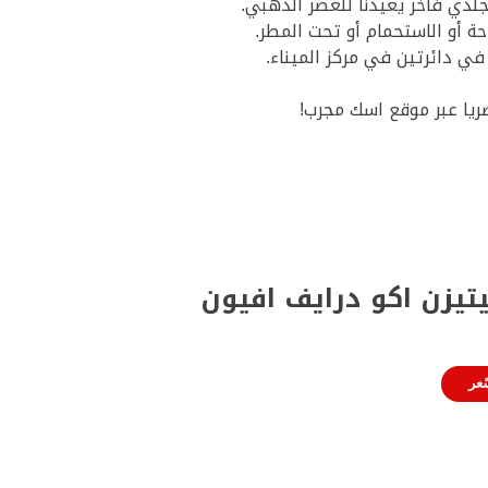
تيزن اكو درايف افيون
عر