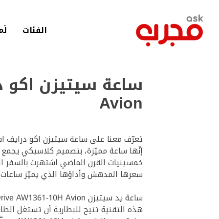
لانتقال
لى
لمحتوى
الفئات
لَم
لرئيسي
Avion
تعرّف معنا على ساعة سيتيزن اكو درايف ا
إنّها ساعة مميّزة، بتصميم كلاسيكي يجمع ب
خمسينيات القرن الماضي اشتهرت بالسفر ا
سعرها المدهش وأداؤها الذي يميّز ساعات ك
ساعة يد سيتيزن Citizen Eco-Drive AW1361-10H Avion تعمل ساعة كوارتز أنالوجية تناظرية بتقنية اكو درايف.
هذه التقنية تتيح للبطارية أن تستغل ال