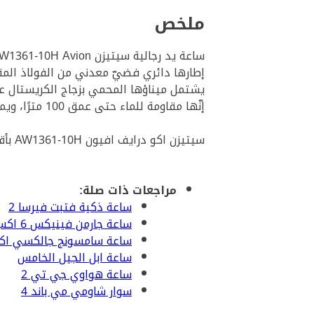
ملخص
ساعة يد رجالية سيتيزن Citizen Eco-Drive AW1361-10H Avion هي ساعة كوارتز تناظريّة من سيتيزن تعمل بنقية Eco-Drive المدهشة.
إطارها دائري فضيّ معدني من الفولاذ المقاوم للصدأ دائريّ بقياس 45 ملم وحزامها من ا
يشتمل ميناؤها المحمي بزجاج الكريستال على دائرتين لعرض الوقت بصيغة 12/24 وث
إنّها مقاومة للماء حتى عمق 100 مترًا، ويمكنها حفظ طاقة احتياطية لما يقارب ستة أشهر. احصل على ساعة
سيتيزن اكو درايف افيون AW1361-10H بأقل تكلفة ممكنة باستخدام كوبون خصم نون حصريا عبر اسك مجرب ووفّر المال!
مراجعات ذات صلة:
ساعة ذكية فتبت فيرسا 2
ساعة جارمن فينيكس 6 اكس برو
ساعة سامسونج جالكسي اكت
ساعة ابل الجيل الخامس
ساعة هواوي جي تي 2
سوار شاومي مي باند 4