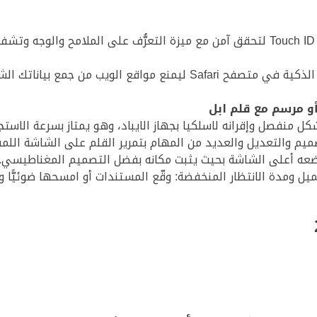
ابل ايباد برو 2020 مجهّز بـFace ID و Touch ID لتحقق آمن مع ميزة التعرُّف على المل
مواقع الويب من جمع بياناتك الشخصية.
صميم والتعديل والعديد من المهام بتمرير القلم على الشاشة اللم
وضعه أعلى الشاشة بحيث يثبت مكانه بفضل التصميم المغناطيسي.
ل ومدة الانتظار المنخفضة: وقّع المستندات أو امسحها ضوئيًّا و