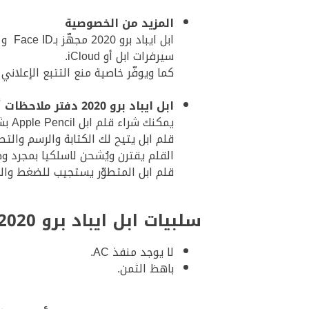
المزيد من الخصوصية
سيرفرات ابل أو iCloud.
كما ويوفّر خاصية منع التتبع الإعلاني الذكية في متصفح Safari ليمنع 
ابل ايباد برو 2020 دفتر ملاحظات أو مرسم مع قلم ابل
يمكنك شراء قلم ابل Apple Pencil بشكل منفصل وإقرانه لاسلكيا بجهاز الايباد، وهو يمتاز بسرعة الاستجابة والانسيابية في الاستخدام.
قلم ابل يتيح لك الكتابة والرسم والت
القلم يقترن ويُشحن لاسلكيا بمجرد 
قلم ابل المتطوّر يستجيب للضغط والمي
سلبيات ابل ايباد برو 2020
لا يوجد منفذ AC.
باهظ الثمن.