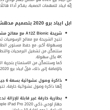
إنّه ايباد للمهمات الصعبة، يقدّم أداءً ها
ابل ايباد برو 2020 بتصميم مدهش وأداء خارق
شريحة A12Z Bionic مع معالج مشترك M12 مدمج
وبسهولة أكبر، مع حفظ مستوى الطاقة
ستتمكّن من تشغيل البرمجيات والتطبي
4K بكل سهولة.
كما وستتمكّن من الاستمتاع بتجربة الواقع المعزّز وا
بالإضافة إلى ذلك، فإنّ ايباد برو 2020 مزوّد بمحرك عصبي Neural Engine يسمح بالتعلّم الآلي على الجهاز تمهيدًا لتشغيل التطبيقات الأحدث.
ذاكرة وصول عشوائية بسعة 6 جيجابايت
إنّها ذاكرة وصول عشوائية خارقة، تتي
بطارية خارقة غير قابلة للإزالة ت
الساعة، تدوم لغاية 10 ساعات.