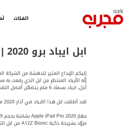
لانتقال
لى
لمحتوى
الفئات
لَم
لرئيسي
ابل ايباد برو 2020 | Apple IPad Pro 2020
إليكم الإبداع المثير للدهشة من الشركة العالمية ابل: ايباد برو 2020 الذي سيغيّر مف
إنّه الآيباد المنتظر من ابل الذي رفعت به 
أجل، ايباد بسمك 6 ملم يتضمّن أفضل التقنيات في العالم، ويمكنه تشغيل البرمجيات والتطبيقات المعقدّة مثل الفوتوشوب.
لقد أطلقت ابل هذا الايباد في آذار 2020 معلنةً عن أفضل أجهزتها اللوحية على الإطلاق، مع معالج ثماني النواة وشاشة متطوّرة.
جهاز Apple iPad Pro 2020 بشاشة بحجم 12.9 بوصة يمكن أن يقوم بكل شيء لأجلك، مع شاشة بعرض مزدوج وأداء هائل.
مزوّد بشريحة ذكية A12Z Bionic من ابل التي ترتقي بأداء الايباد لتضعه في مصاف لاب توب متطّور، مع بطارية خارقة وميزات هائلة.