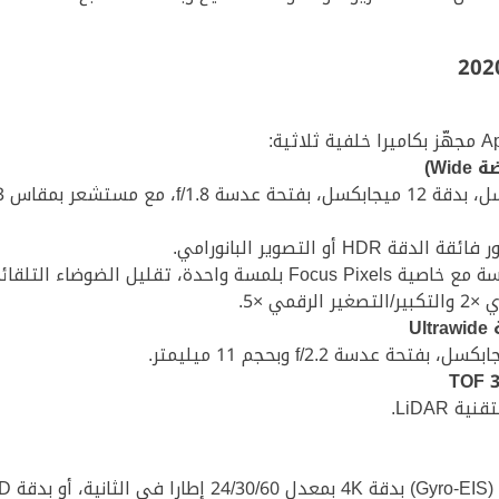
Wi)
 أو التصوير البانورامي.
التلقائي وضبط التعريض الضوئي التلقائي.
قمي ×5.
U