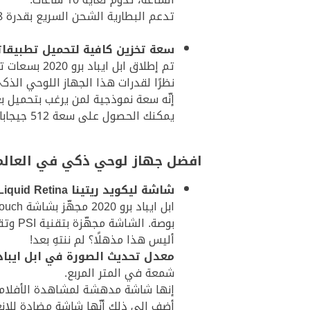
تدعم البطارية الشحن السريع بقدرة 18 واط بفضل منفذ USB-C.
سعة تخزين كافية لتحميل تطبيقات
تم إطلاق ابل ايباد برو 2020 بسعات تخزين متعدّدة ابتداءً من 64 جيجابايت وانتهاءً بـ 1 تيرابايت.
نظرًا لقدرات هذا الجهاز اللوحي الذكي من ا
إنّه سعة نموذجية لمن يرغب بتحميل بعض البرمجيات 
يمكنك الحصول على سعة 512 جيجابايت أو 1 تيرابايت بإنفاق المزيد من المال في حال كنت بحاجة إلى هذه السعات لتأدية مهامك.
افضل جهاز لوحي ذكي في العالم:
شاشة ليكويد ريتينا Liquid Retina لمشاهدة مدهشة
بوصة. الشاشة مجهّزة بتقنية PSI وتقنية True Tone لدقة أكبر، لتحصل على أدق التفاصيل وأزهى الألوان.
أليس هذا مذهلًا؟ لم ننتهِ بعد!
معدل تحديث الصورة في ابل ايباد برو 2020 يبلغ 120 هيرتز
شمعة في المتر المربع.
إنها شاشة مدهشة لمشاهدة الأفلام، قراءة 
أضف إلى ذلك أنّها شاشة مضادة للان