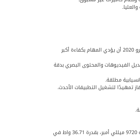
العليا.
تتيح الشريحة مع معالج الرسوميات ثماني النواة ونظام التشغيل الحديث iPadOS 13.4 لجهاز ابل ايباد برو 2020 أن يؤدي المهام بكفاءة أكبر
عديل الفيديوهات والمحتوى البصري بدقة
ة.
جهاز لوحي ذكي Apple iPad Pro 2020 مجهّز ببطارية ليثيوم بوليمير مدمجة قابلة لإعادة الشحن، بسعة 9720 ميللي أمبر، بقدرة 36.71 واط في