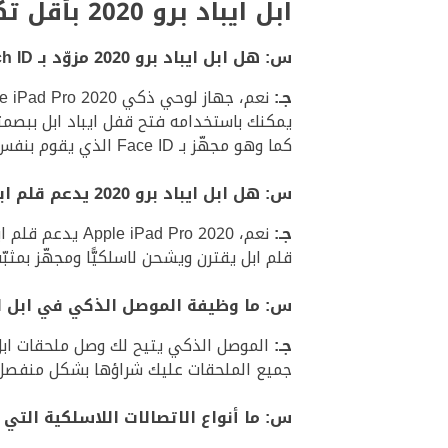
ابل ايباد برو 2020 بأقل تكلفة ممكنة – الأسئلة الشائعة
س: هل ابل ايباد برو 2020 مزوّد بـ Touch ID؟
جـ:
نعم، جهاز لوحي ذكي Apple iPad Pro 2020 مجهّز بـ Touch ID في الجزء السفلي من شاشة الايباد ويعمل ببصمة إصبعك.
يمكنك باستخدامه فتح قفل ايباد ابل ببصمتك، إجراء
كما وهو مجهّز بـ Face ID الذي يقوم بنفس المهام.
س: هل ابل ايباد برو 2020 يدعم قلم ابل؟
جـ:
نعم، Apple iPad Pro 2020 يدعم قلم ابل Apple Pencil والذي يمكنك شراؤه بشكل منفصل.
قلم ابل يقترن ويشحن لاسلكيًّا ومجهّز بمث
س: ما وظيفة الموصل الذكي في ابل ايباد ب
جـ:
الموصل الذكي يتيح لك وصل ملحقات ابل مثل لوحة المفاتيح الذكية
جميع الملحقات عليك شراؤها بشكل منفصل
س: ما أنواع الاتصالات اللاسلكية التي يدعم