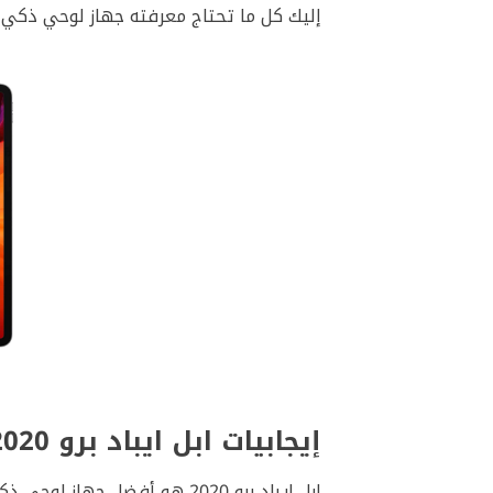
إليك كل ما تحتاج معرفته جهاز لوحي ذكي Apple iPad Pro 2020 وميزاته وأدائه وأهمّ قدراته التي تجعله الجهاز اللوحي الذكي الأفضل في العالم
إيجابيات ابل ايباد برو 2020
ابل ايباد برو 2020 هو أفضل جهاز لوحي ذكي على الإطلاق، مع أفضل تقنيات آبل، معالج خارق، شاشة متطوّرة ونظام كاميرات غير مسبوق.