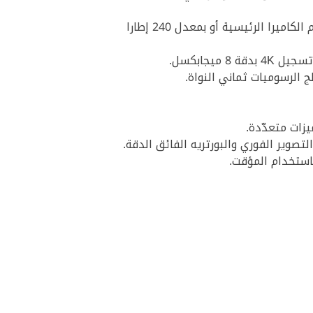
كما وتدعم التصوير بالحركة البطيئة Slow Motion بدقة FHD بمعدل 120/240 إطارا في الثانية باستخدام الكاميرا الرئيسية أو بمعدل 240 إطارا
باستخدام المؤقت.