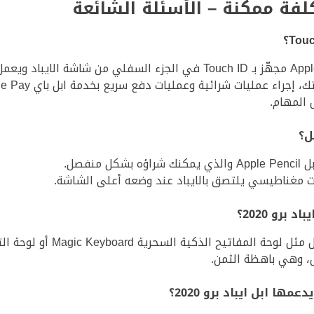
 عمليات شرائية وعمليات دفع سريع بخدمة ابل باي Apple Pay وغيرها.
بّت مغناطيسي يلتصق بالايباد عند وضعه أعلى الشاشة.
رو 2020؟
 السحرية Magic Keyboard أو لوحة التحكُّم الحديثة وغيرها.
، وهي باهظة الثمن.
ها ابل ايباد برو 2020؟