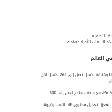
ي العالم
ابل ايباد برو 2020 مجهّز بشاشة Multi-Touch حجم 12.9 بوصة، بدقة ثابتة 2048×2732، بإضاءة خلفية LED وكثافة بكسل تصل إلى 264 بكسل لكل
بفضل التقنية الحديثة ProMotion، مع درجة سطوع تصل إلى 600
محتوى 4K، اللعب وغيرها.