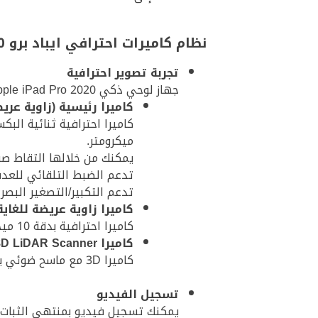
نظام كاميرات احترافي ايباد برو 2020
تجربة تصوير احترافية
جهاز لوحي ذكي Apple iPad Pro 2020 مجهّز بكاميرا خلفية ثلاثية:
كاميرا رئيسية (زاوية عريضة de
ميكرومتر.
يمكنك من خلالها التقاط صور فائقة الدقة HDR
تدعم الضبط التلقائي للعدسة مع خاصية Focus Pixels بلمسة واحدة، تقليل الضوضاء 
تدعم التكبير/التصغير البصري ×2 والتكبير/التصغير الر
كاميرا زاوية عريضة للغاية ltrawide
كاميرا احترافية بدقة 10 ميجابكسل، بفتحة عدسة f/2.2 وبحجم 11 ميليمتر.
كاميرا TOF 3D LiDAR Scanner
كاميرا 3D مع ماسح ضوئي بتقنية LiDAR.
تسجيل الفيديو