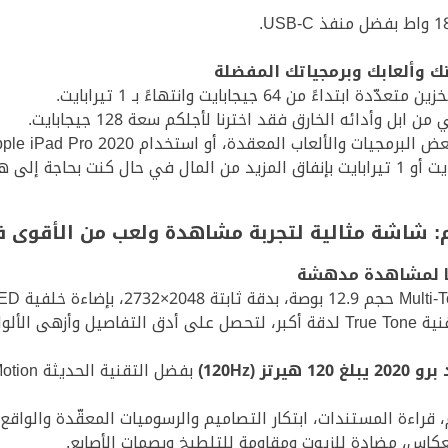
ك وألعابك وبرمجياتك المفضلة
بل وأدائه الخارق فقد اخترنا لأجلكم سعة 128 جيجابايت.
والألعاب المعقدة، أو استخدام Apple iPad Pro 2020 للتصميم.
 شاشة مثالية لتجربة مشاهدة ولعب من الأقوى ف
 (120Hz)
المستندات، ابتكار التصاميم والرسوميات المعقّدة والواقع المعزز، تعديل 
عكاس، مضادة للزيوت ومقاومة للتلطيخ وبصمات الأصابع.