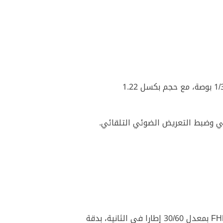
كاميرا احترافية ثنائية البكسل، بدقة 12 ميجابكسل، بفتحة عدسة f/1.8، مع مستشعر بمقاس 1/3 بوصة، مع حجم بكسل 1.22
يمكنك تسجيل فيديو بمنتهى الثبات (Gyro-EIS) بدقة 4K بمعدل 24/30/60 إطارا في الثانية، أو بدقة FHD بمعدل 30/60 إطارا في الثانية، بدقة