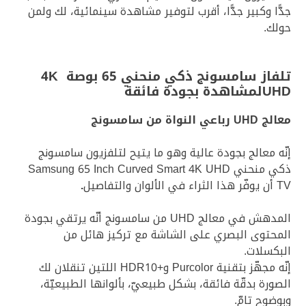
جدًّا وكبير جدًّا، أقرب لتوفير مشاهدة سينمائية، لك ولمن
حولك.
تلفاز سامسونج ذكي منحني 65 بوصة 4K
UHDلمشاهدة بجودة فائقة
معالج
UHD
رباعي النواة من سامسونج
إنّه معالج بجودة عالية وهو ما يتيح لتلفزيون سامسونج
ذكي منحني Samsung 65 Inch Curved Smart 4K UHD
TV أن يوفّر هذا الثراء في الألوان والتفاصيل
.
المدهش في معالج UHD من سامسونج أنّه يرتقي بجودة
المحتوى البصري على الشاشة مع تركيز هائل من
البكسلات.
إنّه مجهّز بتقنية Purcolor و+HDR10 اللتين تنقلان لك
الصورة بدقّة فائقة، بشكل طبيعيّ، بألوانها الطبيعيّة،
وبوضوح تامّ.