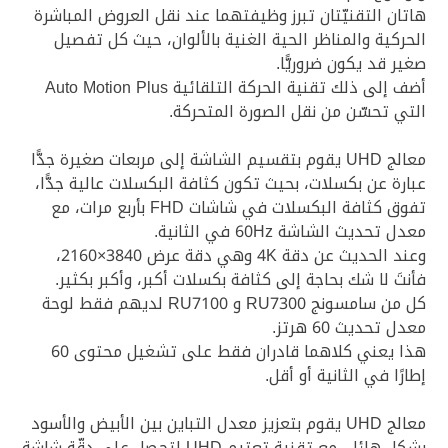
هاتان التقنيّتان تبرز وظيفتهما عند نقل العروض المباشرة
الحركية والمناظر الحية الغنية بالألوان، حيث كل تفصيل
صغير قد يكون ضروريًّا.
أضف إلى ذلك تقنية الحركة التلقائية Auto Motion Plus
التي تحسّن من نقل الصورة المتحركة.
معالج UHD يقوم بتقسيم الشاشة إلى مربعات صغيرة جدًّا
عبارة عن بكسلات، بحيث تكون كثافة البكسلات عالية جدًّا،
تفوق كثافة البكسلات في شاشات FHD بأربع مرات، مع
معدل تحديث الشاشة 60Hz في الثانية.
وعند الحديث عن دقة 4K وهي دقة عرض 3840×2160،
فأنتَ لا شك بحاجة إلى كثافة بكسلات أكبر، وأكبر بكثير.
كل من سامسونج RU7300 و RU7100 لديهم فقط لوحة
معدل تحديث 60 هرتز.
هذا يعني كلاهما قادران فقط على تشغيل محتوى 60
إطارًا في الثانية أو أقل.
معالج UHD يقوم بتعزيز معدل التباين بين الأبيض والأسود
بشكل هائل، مع تقنية تعتيم UHD لتحصل على دقّة شاشة