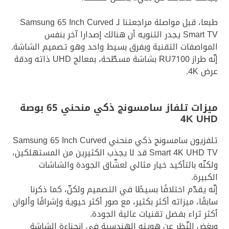
طبعا، قبل مواصلة مراجعتنا لـ Samsung 65 Inch Curved
Smart TV يجدر التنويه أن هنالك إصدارا آخر بنفس
المواصفات التقنية وبفرق بسيط واحد وهو تصميم الشاشة.
إنّه طراز RU7100 بشاشة مسطّحة، بمعالج UHD ذاته ودقة
عرض 4K.
ميزات تلفاز سامسونج ذكي منحني 65 بوصة
4K UHD
تلفزيون سامسونج ذكي منحني Samsung 65 Inch Curved
Smart 4K UHD TV قد لا يجذب الكثيرين من المستهلكين،
ولكنّه بالتأكيد خيار مثالي لعشّاق الجودة والشاشات
الكبيرة.
إنّه يقدّم اختلافًا بسيطًا في التصميم ولكنّ، كما ذكرنا
سابقًا، ميزاته أكثر بكثير، مع صور أكثر حيوية وإشراقًا وألوان
أكثر ثراء بفضل تقنيات عالية الجودة.
وبغض النّظر عن هويته الهندسية في انحناءة الشاشة