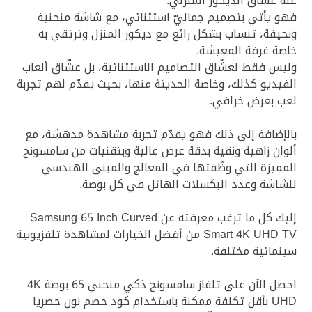
عنه عشّاق الديكور المنزلي.
فهو يأتي بتصميم جماليّ استثنائي، مع شاشة منحنية
ونحيفة، تنساب بشكل رائع مع ديكور المنزل وترتقي به
خاصة غرفة المعيشة.
وليس فقط لعشّاق التصاميم الاستثنائية، بل عشّاق ألعاب
الفيديو كذلك، وخاصة الحديثة منها، بحيث يقدّم لهم تجربة
لعب بعرض خرافي.
بالإضافة إلى ذلك فهو يقدّم تجربة مشاهدة مدهشة، مع
ألوان زاهية ونقية بدقة عرض عالية وبتقنيات من سامسونج
المميزة التي وظّفتها في المعالج والمبنى الهندسي
للشاشة وعدد البكسلات الهائل في كل بوصة.
إليك كل ما ترغب معرفته عن Samsung 65 Inch Curved
Smart 4K UHD TV من أفضل الخيارات لمشاهدة تلفزيونية
سينمائية مختلفة.
احصل الآن على تلفاز سامسونج ذكي منحني 65 بوصة 4K
UHD بأقل تكلفة ممكنة باستخدام كود خصم نون حصريا