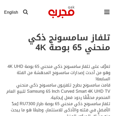
لانتقال
لى
English
لمحتوى
لرئيسي
تلفاز سامسونج ذكي
منحني 65 بوصة 4K
تعرَّف على تلفاز سامسونج ذكي منحني 65 بوصة 4K UHD
وهو من أحدث إصدارات سامسونج المدهشة من الفئة
السابعة!
قامت سامسونج بطرح تلفزيون سامسونج ذكي منحني
Samsung 65 Inch Curved Smart 4K UHD TV للبيع العام
المنصرم محقِّقًا ردود فعل إيجابية.
تلفاز سامسونج ذكي منحني 65 بوصة طراز RU7300 يُعدّ
الأفضل في فئته والأذكى للاستثمار، وطبعًا هو ما يبحث