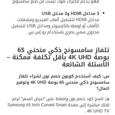
فهو يدعم مكبرات صوت ليست من صنع سامسونج.
3 مداخل HDMI و2 مدخل USB
مداخل HDMI لتشغيل ألعاب الفيديو ومشغلات
الألعاب أو لوصله بالكمبيوتر ومداخل USB لتشغيل
محتوى سمي بصري باستخدام يو إس بي.
تلفاز سامسونج ذكي منحني 65
بوصة 4K UHD بأقل تكلفة ممكنة –
الأسئلة الشائعة
س: كيف أستخدم كوبون خصم نون لشراء تلفاز
سامسونج ذكي منحني 65 بوصة 4K UHD وتوفير
المال؟
جـ:
انسخ كود خصم نون واضغط على “اعرض السعر” ليتم
نقلك مباشرة إلى صفحة Samsung 65 Inch Curved Smart
4K UHD TV .