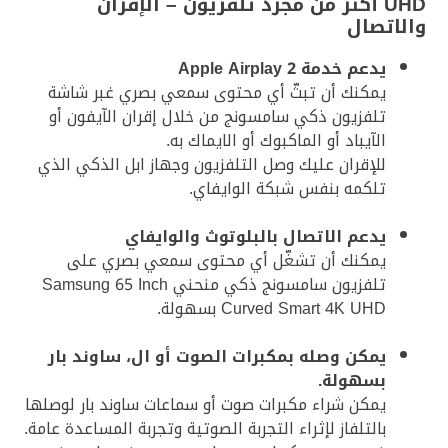
UHD أكثر من مجرد تلفزيون – الإقران
والاتصال
يدعم خدمة Apple Airplay 2
يمكنك أن تبثّ أي محتوى سمعي بصري غبر شاشة
تلفزيون ذكي سامسونج من خلال إقران الآيفون أو
الآيباد أو الماكبوك أو الايماك به.
للإقران عليك وصل التلفزيون وجهاز ابل الذكي الذي
تلكمه بنفس شبكة الوايفاي.
يدعم الاتصال بالبلوتوث والوايفاي
يمكنك أن تشغّل أي محتوى سمعي بصري على
تلفزيون سامسونج ذكي منحني Samsung 65 Inch
Curved Smart 4K UHD بسهولة.
يمكن وصله بمكبرات الصوت أو ال، ساوند بار
بسهولة.
يمكن شراء مكبرات صوت أو سماعات ساوند بار لوصلها
بالتلفاز لإثراء التجربة الصوتية وتجربة المساعدة عامة.