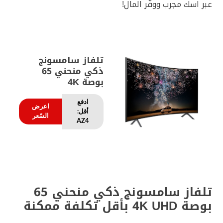
عبر اسك مجرب ووفّر المال!
تلفاز سامسونج
ذكي منحني 65
بوصة 4K
ادفع
اعرض
أقل:
السّعر
AZ4
تلفاز سامسونج ذكي منحني 65
بوصة 4K UHD بأقل تكلفة ممكنة