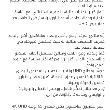
استثمار جيد للرّاغبين في الارتقاء بتجربة مشاهدة التلفاز
لديهم أو اللعب.
تلفاز كبير بتقنيات عالية، بتصميم استثنائي، مع شاشة
منحنية وحواف حادة، أسود اللون، بلاستيكي الظهر، مع
دقة عرض UHD.
إنّه مثاليّ لغرف أوسع وأكبر، ولعدد مشاهدين أكبر، ولذلك
فغرفة المعيشة مثالية له حيث تستقبل ضيوفك في
مسافة بعيدة عنه.
كما ويدعم وضع اللعب ومثاليّ لتشغيل ألعاب الفيديو
والاستمتاع بألوان أكثر ثراءً وحركة أكثر سلاسة مع صورة
أعمق وأدقّ.
مجهّز بمعالج UHD
وتقنيات تحسين المحتوي البصري
التلقائية كتحسين عمق الصورة، تعزيز معدل التباين،
تحسين الحركة وغيرها.
يُباع مع جهاز تحكُّم شامل، ويدعم الاتصال بالبلوتوث
والوايفاي وخدمة Airplay 2
من ابل.
اشترِ تلفزيون سامسونج ذكي منحني 65 بوصة 4K UHD