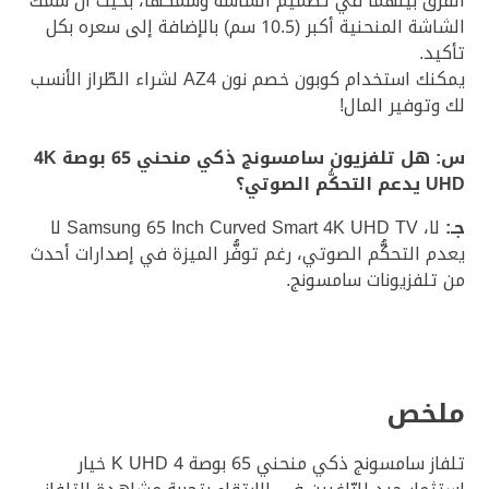
الفرق بينهما في تصميم الشاشة وسمكها، بحيث أنّ سمك
الشاشة المنحنية أكبر (10.5 سم) بالإضافة إلى سعره بكل
تأكيد.
يمكنك استخدام كوبون خصم نون AZ4 لشراء الطّراز الأنسب
لك وتوفير المال!
س: هل تلفزيون سامسونج ذكي منحني 65 بوصة 4K
UHD يدعم التحكُّم الصوتي؟
جـ:
لا، Samsung 65 Inch Curved Smart 4K UHD TV لا
يعدم التحكُّم الصوتي، رغم توفُّر الميزة في إصدارات أحدث
من تلفزيونات سامسونج.
ملخص
تلفاز سامسونج ذكي منحني 65 بوصة 4 K UHD خيار