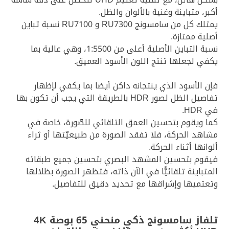
أكبر، متباينة وغنية بالألوان والظل.
يمتلك كل من سامسونج RU7300 و RU7100 نسبة تباين
أصلية ممتازة.
نسبة التباين الأصلية أعلى من 1:5500، وهي عالية بما
يكفي لجعلها تنتج اللون الأسود العميق.
فإن الأسود الذي ينتجانه داكن أيضا بما يكفي لإظهار
تفاصيل الظل لصور HDR بالطريقة التي يجب أن تكون بها
في HDR.
كما ويقوم بتحسين العمق التلقائي للصّورة، خاصة في
مشاهد الحركة، فلا تفقد الصورة من طبيعيّتها أو ثراء
ألوانها أثناء الحركة.
فيقوم بتحسين المشهد البصري بتحسين جميع طبقاته
المتباينة تلقائيًّا في الآن ذاته، فتظهر الصورة بظلالها
وتعتميها وإشراقها مع تحديد دقيق للتفاصيل.
تلفاز سامسونج ذكي منحني 65 بوصة 4K