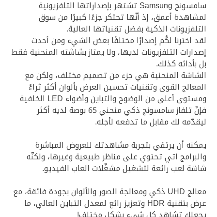
سامسونج Samsung تشتهر بإصداراتها التلفزيونية
لمشاهدة أعمق، إذ أنّها تحتكر جزءًا كبيرًا من سوق
التلفزيونات الذكية بفضل تقنياتها العالية.
لقد اخترنا لكُم إصدارًا مختلفًا بعض الشيء ومن أحدث
إصدارات التلفزيونات لديها، ولا يمتاز بشاشته المنحنية فقط
بل بأدائه كذلك.
الشاشة المنحنية هي جزء من تصميم مختلف، ولكن مع
المعالج القوى وتقنيات تحسين العرض بألوان أكثر ثراءً
ومستوى أعلى من الوضوح والتباين وأضواء LED الخلفية
فإنّ تلفاز سامسونج ذكي منحني 65 بوصة لديه أكثر
ليقدّمه لك مقابل ما تدفعه لأجله.
يمكنه أن يرتقي بتجربة مشاهدتك للعروض المباشرة
والبرامج اتي تحتوي على مناظر طبيعية وغيرها، ولكنّه
شاشة لعب رائعة لتشغيل مشغّلات العاب الفيديو.
معالج UHD ذكي ومعالجة الصور والألوان بجودة فائقة، مع
عرض بتقنية HDR وتعزيز رائع لمعدل التباين العالي، ما
يجعلك تشاهد كل شيء بشكل مختلف!