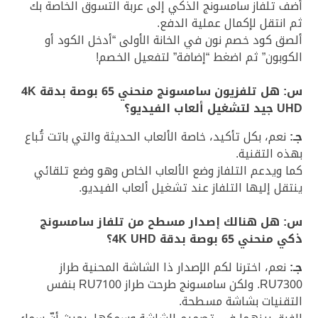
أضف تلفاز سامسونج الذكي إلى عربة التسوق الخاصة بك
ثم انتقل لإكمال عملية الدفع.
ألصق كود خصم نون في الخانة الأولى “أدخل الكود أو
الكوبون” ثم اضغط “إضافة” لتفعيل الخصم!
س: هل تلفزيون سامسونج منحني 65 بوصة بدقة 4K
UHD جيد لتشغيل ألعاب الفيديو؟
جـ:
نعم، بكل تأكيد، خاصة الألعاب الحديثة والتي باتت تُباع
بهذه التقنية.
كما ويدعم التلفاز وضع الألعاب الخاص وهو وضع تلقائي
ينتقل إليها التلفاز عند تشغيل ألعاب الفيديو.
س: هل هنالك إصدار مسطح من تلفاز سامسونج
ذكي منحني 65 بوصة بدقة 4K UHD؟
جـ:
نعم، اخترنا لكم الإصدار ذا الشاشة المحنية طراز
RU7300. ولكن سامسونج طرحت طراز RU7100 بنفس
التقنيات بشاشة مسطحة.