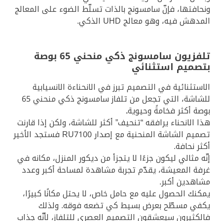
ونحافتها، فإنّ سامسونج بالذات تسلّط الضوء على المعالج
المدهش فيه، وهو معالج UHD الذكي.
تلفزيون سامسونج ذكي منحني 65 بوصة
بتصميم استثنائي
الاستثنائية في التصميم تبرز في الانحناءة الانسيابية
للشاشة، التي تجعل من تلفاز سامسونج ذكي منحني 65
بوصة أكثر فخامةً وحيوية
.
هذا الانحناء يرافقه “تنحيف” أكثر للشاشة، ولكن إذا قارنت
تصميم الشاشة المنحنية مع إصدار RU7100 فستجد الأخير
أكثر نحافة.
إنّه مثالي ليكون جزءًا لا يتجزأ من ديكور المنزل، مكانه في
غرفة المعيشة، يقدّم تجربة مشاهدة لمساحة أكبر وعدد
مشاهدين أكبر.
يمكنك الحصول عليه مع حامل خاص، لا يحتل مكانًا كبيرًا،
يكفي مسطّح بعرض بسيط كي تضعه فوقه. ولذلك
فالكثيرون سيعشقون التصميم العصري للتلفاز، لأنّه جذاب