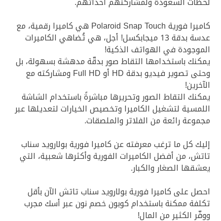
لحظات السعودة ولمشاركتهم أحداثهم.
كاميرا فورية Polaroid Snap Touch هي كاميرا رقمية، مع
عدسة بدقة 13 ميجابكسل! أجل، هي تُضاهي الكاميرات
الموجودة في الهواتف الذكية!
يمكنك باستخدامها التقاط صور بدقّة مدهشة بسهولة، بل
وحتى تصوير فيديو بدقة HD أو Full HD ومشاركته مع
الآخرين!
يمكنك التقاط الصور وتحريرها مباشرةً باستخدام الشاشة
اللمسية لتشغيل الكاميرا وتخصيص الخيارات لتعديلها عبر
مجموعة رائعة من الفلاتر والملصقات.
إليك كل ما ترغب معرفته عن كاميرا فورية بولارويد سناب
تاتش، من أفضل الكاميرات الفورية وأكثرها شعبية، التي
يعشقها الصغار والكبار.
احصل على كاميرا فورية بولارويد سناب تاتش الآن بأقل
تكلفة ممكنة باستخدام كوبون خصم نون عبر أسك مجرب
ووفّر الكثير من المال!