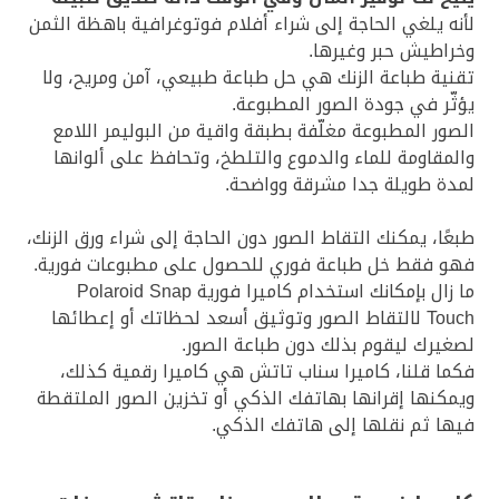
لأنه يلغي الحاجة إلى شراء أفلام فوتوغرافية باهظة الثمن
وخراطيش حبر وغيرها.
تقنية طباعة الزنك هي حل طباعة طبيعي، آمن ومريح، ولا
يؤثّر في جودة الصور المطبوعة.
الصور المطبوعة مغلّفة بطبقة واقية من البوليمر اللامع
والمقاومة للماء والدموع والتلطخ، وتحافظ على ألوانها
لمدة طويلة جدا مشرقة وواضحة.
طبعًا، يمكنك التقاط الصور دون الحاجة إلى شراء ورق الزنك،
فهو فقط خل طباعة فوري للحصول على مطبوعات فورية.
ما زال بإمكانك استخدام كاميرا فورية Polaroid Snap
Touch لالتقاط الصور وتوثيق أسعد لحظاتك أو إعطائها
لصغيرك ليقوم بذلك دون طباعة الصور.
فكما قلنا، كاميرا سناب تاتش هي كاميرا رقمية كذلك،
ويمكنها إقرانها بهاتفك الذكي أو تخزين الصور الملتقطة
فيها ثم نقلها إلى هاتفك الذكي.