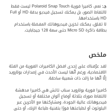
جـ:
نعم، كاميرا فورية Polaroid Snap Touch ليست فقط
لالتقاط الصور، بل يمكنك تسجيل فيديو بدقة HD أو Full
HD باستخدامها.
لا تقلق، يمكنك تخزين فيديوهاتك المفضلة باستخدام
بطاقة ذاكرة Micro SD حتى سعة 128 جيجابايت.
ملخص
لقد عرّفناك على إحدى افضل الكاميرات الفورية من الفئة
الاقتصادية، ورغم أنّها ليست الأحدث في إصدارات بولارويد
إلّا أنّها ما زالت ذات شعبية ساحقة.
كاميرا فورية بولارويد سناب تاتش هي كاميرا مدهشة
لالتقاط صورك بثلاثة أوضاع ألوان مختلفة أو تسجيل
فيديوهاتك عالية الجودة، ومشاركتها مع الآخرين عبر
البلوتوث أو لطباعتها فورًا بتقنية طباعة الزنك، أو حتى