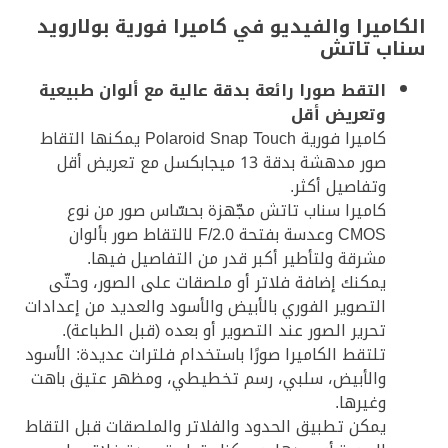
الكاميرا والفيديو في كاميرا فورية بولارويد
سناب تاتش
التقط صورا رائعة بدقة عالية مع ألوان طبيعية
وتعريض أقل
كاميرا فورية Polaroid Snap Touch يمكنها التقاط
صور مدهشة بدقة 13 ميجابكسل مع تعريض أقل
وتفاصيل أكثر.
كاميرا سناب تاتش مجّهزة بحسّاس صور من نوع
CMOS وعدسة بفتحة F/2.0 لالتقاط صور بألوان
مشرقة ولتأطير أكبر قدر من التفاصيل فيها.
يمكنك إضافة فلاتر أو ملصقات على الصور، وحتّى
التصوير الفوري بالأبيض والأسود والعديد من إعدادات
تحرير الصور عند التصوير أو بعده (قبل الطباعة).
تلتقط الكاميرا صورًا باستخدام فلترات عديدة: الأسود
والأبيض، سلبي، رسم تخطيطي، ومظهر عتيق باهت
وغيرها.
يمكن تطبيق الحدود والفلاتر والملصقات قبل التقاط