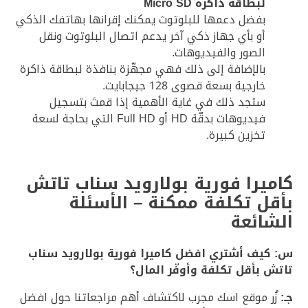
لبطاقة ذاكرة Micro SD
بفضل دعمها للبلوتوث يمكنك إقرانها بهاتفك الذكي
أو بأي جهاز ذكي آخر يدعم اتصال البلوتوث ونقل
الصور والفيديوهات.
بالإضافة إلى ذلك فهي مجهّزة بنافذة لبطاقة ذاكرة
خارجية بسعة قصوى 128 جيجابايت.
ستجد ذلك في غاية الأهمية إذا قمتَ بتسجيل
فيديوهات بدقّة HD أو Full HD التي بحاجة لسعة
تخزين كبيرة.
كاميرا فورية بولارويد سناب تاتش
بأقل تكلفة ممكنة – الأسئلة
الشائعة
س: كيف أشتري افضل كاميرا فورية بولارويد سناب
تاتش بأقل تكلفة وأوفّر المال؟
جـ:
زُر موقع اسك مجرب لاكتشاف أهم مراجعاتنا حول افضل