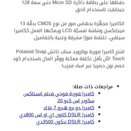
حفظها على بطاقة ذاكرة Micro SD حتى سعة 128
جيجابايت لاستخدام لاحق.
الكاميرا مجهّزة بحسّاس صور من نوع CMOS بدقّة 13
ميجابكسل وشاشة لمسيّة LCD ويمكنها العمل ككاميرا
سيلفي، تلتقط صورًا مشرقة وغنية بالتفاصيل.
اشترِ كاميرا فورية بولارويد سناب تاتش Polaroid Snap
Touch الآن بأقل تكلفة ممكنة ووفّر المال باستخدام كود
خصم نون حصريا عبر اسك مجرب!
مراجعات ذات صلة:
كاميرا فورية فوجي فيلم انستاكس
سكوير اس كيو 20
كاميرا جو برو هيرو 7 بلاك
كاميرا DSLR كانون اي او اس 800دي
كاميرا DSLR نيكون 3500دي