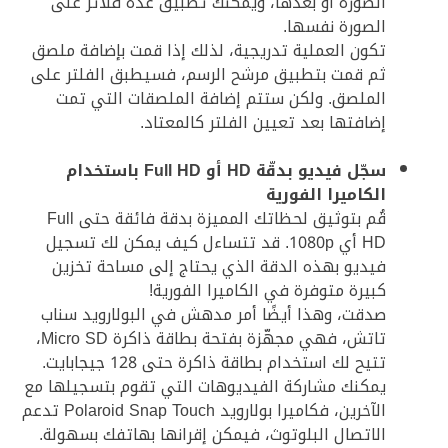
الصورة أو بعدها، ويمكنك تطبيق عدة فلاتر على
الصورة نفسها.
تكون العملية تدريجية، لذلك إذا قمت بإضافة ملصق
ثم قمت بتطبيق مرشح الرسم، فسيطبق الفلتر على
الملصق. ولكن ستتم إضافة الملصقات التي تمت
إضافتها بعد تعيين الفلتر كالمعتاد.
سجّل فيديو بدقّة HD أو Full HD باستخدام
الكاميرا الفورية
قُم بتوثيق لحظاتك المميزة بدقة فائقة حتى Full
HD أي 1080p. قد تتساءل كيف يمكن لك تسجيل
فيديو بهذه الدقة الذي يحتاج إلى مساحة تخزين
كبيرة متوفرة في الكاميرا الفورية!
صدقت، وهذا أيضًا أمر مدهش في البولارويد سناب
تاتش، فهي مجهّزة بفتحة بطاقة ذاكرة Micro SD،
تتيح لك استخدام بطاقة ذاكرة حتى 128 جيجابايت.
يمكنك مشاركة الفيديوهات التي تقوم بتسجيلها مع
الآخرين، فكاميرا بولارويد Polaroid Snap Touch تدعم
الاتصال البلوتوث، فيمكن إقرانها بهاتفك بسهولة.