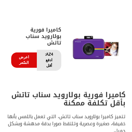
كاميرا فورية
بولارويد سناب
تاتش
AZ4:
اعرض
ادفع
السّعر
أقل
كاميرا فورية بولارويد سناب تاتش
بأقل تكلفة ممكنة
تتميز كاميرا بولارويد سناب تاتش، التي تعمل باللمس بأنها
خفيفة، صغيرة وعصرية وتلتقط صورا بدقة مدهشة وبشكل
جميل.