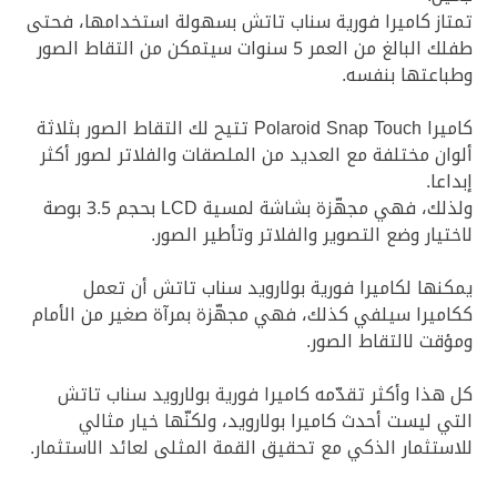
تمتاز كاميرا فورية سناب تاتش بسهولة استخدامها، فحتى
طفلك البالغ من العمر 5 سنوات سيتمكن من التقاط الصور
وطباعتها بنفسه.
كاميرا Polaroid Snap Touch تتيح لك التقاط الصور بثلاثة
ألوان مختلفة مع العديد من الملصقات والفلاتر لصور أكثر
إبداعا.
ولذلك، فهي مجهّزة بشاشة لمسية LCD بحجم 3.5 بوصة
لاختيار وضع التصوير والفلاتر وتأطير الصور.
يمكنها لكاميرا فورية بولارويد سناب تاتش أن تعمل
ككاميرا سيلفي كذلك، فهي مجهّزة بمرآة صغير من الأمام
ومؤقت لالتقاط الصور.
كل هذا وأكثر تقدّمه كاميرا فورية بولارويد سناب تاتش
التي ليست أحدث كاميرا بولارويد، ولكنّها خيار مثالي
للاستثمار الذكي مع تحقيق القمة المثلى لعائد الاستثمار.